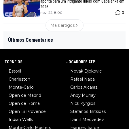
aponta para um intrigante duelo com Sabalenka em
2026
0
nov. 22, 8:00
Mais artigos
Últimos Comentarios
TORNEIOS
JOGADORES ATP
Estoril
Novak Djokovic
Charleston
Rafael Nadal
Monte-Carlo
Carlos Alcaraz
Open de Madrid
Andy Murray
Open de Roma
Nick Kyrgios
Open 13 Provence
Stefanos Tsitsipas
Indian Wells
Daniil Medvedev
Monte-Carlo Masters
Frances Tiafoe