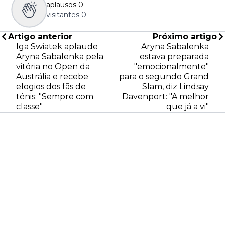
aplausos
0
visitantes
0
Artigo anterior
Próximo artigo
Iga Swiatek aplaude
Aryna Sabalenka
Aryna Sabalenka pela
estava preparada
vitória no Open da
"emocionalmente"
Austrália e recebe
para o segundo Grand
elogios dos fãs de
Slam, diz Lindsay
ténis: "Sempre com
Davenport: "A melhor
classe"
que já a vi"