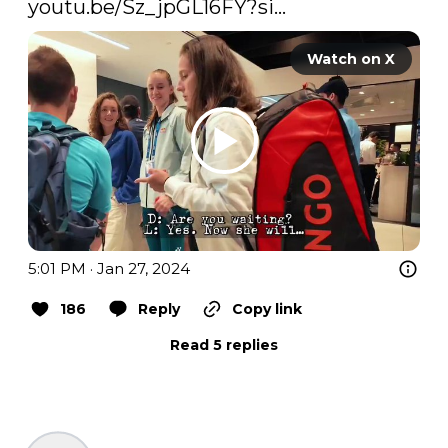
youtu.be/Sz_jpGL16FY?si…
Watch on X
5:01 PM · Jan 27, 2024
186
Reply
Copy link
Read 5 replies