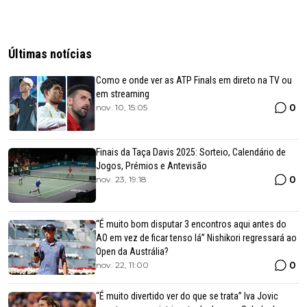
Últimas notícias
Como e onde ver as ATP Finals em direto na TV ou
em streaming
0
nov. 10, 15:05
Finais da Taça Davis 2025: Sorteio, Calendário de
Jogos, Prémios e Antevisão
0
nov. 23, 19:18
“É muito bom disputar 3 encontros aqui antes do
AO em vez de ficar tenso lá” Nishikori regressará ao
Open da Austrália?
0
nov. 22, 11:00
“É muito divertido ver do que se trata” Iva Jovic