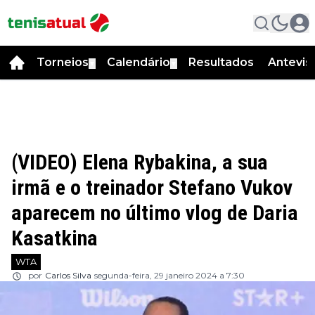
Torneios
Calendário
Resultados
Antevis
▼
▼
(VIDEO) Elena Rybakina, a sua
irmã e o treinador Stefano Vukov
aparecem no último vlog de Daria
Kasatkina
WTA
por
Carlos Silva
segunda-feira, 29 janeiro 2024 a 7:30