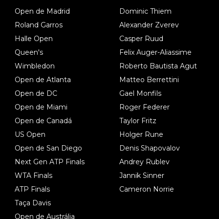
Open de Madrid
Dominic Thiem
Roland Garros
Alexander Zverev
Halle Open
Casper Ruud
Queen's
Felix Auger-Aliassime
Wimbledon
Roberto Bautista Agut
Open de Atlanta
Matteo Berrettini
Open de DC
Gael Monfils
Open de Miami
Roger Federer
Open de Canadá
Taylor Fritz
US Open
Holger Rune
Open de San Diego
Denis Shapovalov
Next Gen ATP Finals
Andrey Rublev
WTA Finals
Jannik Sinner
ATP Finals
Cameron Norrie
Taça Davis
Open de Austrália