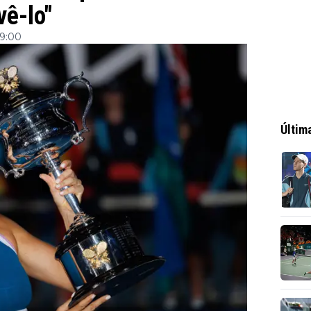
vê-lo"
 9:00
Últim