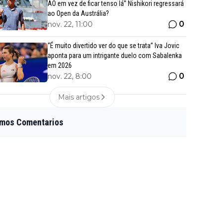
AO em vez de ficar tenso lá” Nishikori regressará
ao Open da Austrália?
0
nov. 22, 11:00
“É muito divertido ver do que se trata” Iva Jovic
aponta para um intrigante duelo com Sabalenka
em 2026
0
nov. 22, 8:00
Mais artigos
imos Comentarios