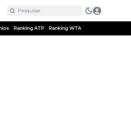
mios
Ranking ATP
Ranking WTA