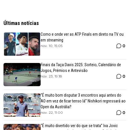
Últimas notícias
Como e onde ver as ATP Finals em direto na TV ou
em streaming
0
nov. 10, 15:05
Finais da Taça Davis 2025: Sorteio, Calendário de
Jogos, Prémios e Antevisão
0
nov. 23, 19:18
“É muito bom disputar 3 encontros aqui antes do
AO em vez de ficar tenso lá” Nishikori regressará ao
Open da Austrália?
0
nov. 22, 11:00
“É muito divertido ver do que se trata” Iva Jovic