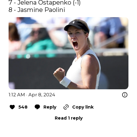
7 - Jelena Ostapenko (-1) 

8 - Jasmine Paolini
1:12 AM · Apr 8, 2024
548
Reply
Copy link
Read 1 reply