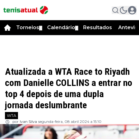
Torneios
Calendário
Resultados
Antevis
▼
▼
Atualizada a WTA Race to Riyadh
com Danielle COLLINS a entrar no
top 4 depois de uma dupla
jornada deslumbrante
WTA
por
Ivan Silva
segunda-feira, 08 abril 2024 a 15:10