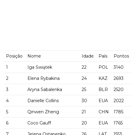
Posição
Nome
Idade
País
Pontos
1
Iga Świątek
22
POL
3140
2
Elena Rybakina
24
KAZ
2693
3
Aryna Sabalenka
25
BLR
2520
4
Danielle Collins
30
EUA
2022
5
Qinwen Zheng
21
CHN
1785
6
Coco Gauff
20
EUA
1765
7
Jeļena Ostapenko
26
LAT
1553