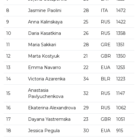
8
Jasmine Paolini
28
ITA
1472
9
Anna Kalinskaya
25
RUS
1422
10
Daria Kasatkina
26
RUS
1358
11
Maria Sakkari
28
GRE
1351
12
Marta Kostyuk
21
GBR
1350
13
Emma Navarro
22
EUA
1253
14
Victoria Azarenka
34
BLR
1223
Anastasia
15
32
RUS
1147
Pavlyuchenkova
16
Ekaterina Alexandrova
29
RUS
1062
17
Dayana Yastremska
23
GBR
1051
18
Jessica Pegula
30
EUA
915