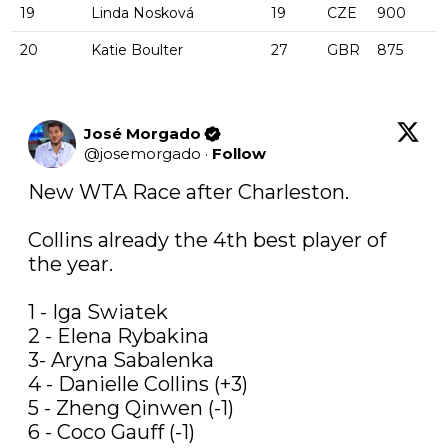
19
Linda Nosková
19
CZE
900
20
Katie Boulter
27
GBR
875
José Morgado
@
josemorgado
·
Follow
New WTA Race after Charleston.

Collins already the 4th best player of 
the year.

1 - Iga Swiatek

2 - Elena Rybakina

3- Aryna Sabalenka

4 - Danielle Collins (+3)

5 - Zheng Qinwen (-1)

6 - Coco Gauff (-1)
