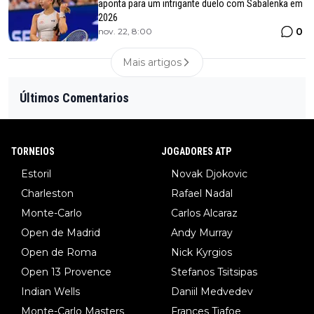
aponta para um intrigante duelo com Sabalenka em
2026
0
nov. 22, 8:00
Mais artigos
Últimos Comentarios
TORNEIOS
JOGADORES ATP
Estoril
Novak Djokovic
Charleston
Rafael Nadal
Monte-Carlo
Carlos Alcaraz
Open de Madrid
Andy Murray
Open de Roma
Nick Kyrgios
Open 13 Provence
Stefanos Tsitsipas
Indian Wells
Daniil Medvedev
Monte-Carlo Masters
Frances Tiafoe