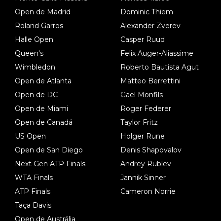
Open de Madrid
Dominic Thiem
Roland Garros
Alexander Zverev
Halle Open
Casper Ruud
Queen's
Felix Auger-Aliassime
Wimbledon
Roberto Bautista Agut
Open de Atlanta
Matteo Berrettini
Open de DC
Gael Monfils
Open de Miami
Roger Federer
Open de Canadá
Taylor Fritz
US Open
Holger Rune
Open de San Diego
Denis Shapovalov
Next Gen ATP Finals
Andrey Rublev
WTA Finals
Jannik Sinner
ATP Finals
Cameron Norrie
Taça Davis
Open de Austrália