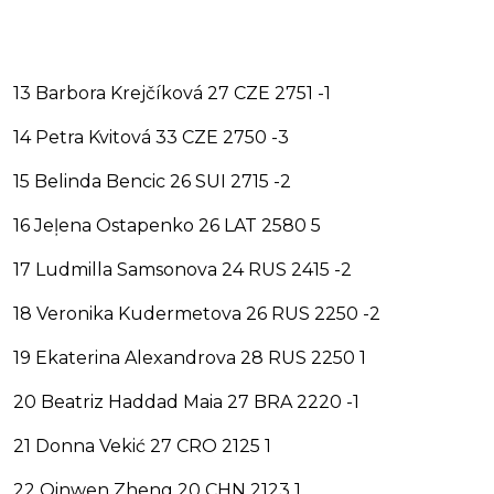
13 Barbora Krejčíková 27 CZE 2751 -1
14 Petra Kvitová 33 CZE 2750 -3
15 Belinda Bencic 26 SUI 2715 -2
16 Jeļena Ostapenko 26 LAT 2580 5
17 Ludmilla Samsonova 24 RUS 2415 -2
18 Veronika Kudermetova 26 RUS 2250 -2
19 Ekaterina Alexandrova 28 RUS 2250 1
20 Beatriz Haddad Maia 27 BRA 2220 -1
21 Donna Vekić 27 CRO 2125 1
22 Qinwen Zheng 20 CHN 2123 1