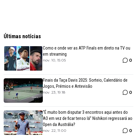
Últimas notícias
Como e onde ver as ATP Finals em direto na TV ou
em streaming
0
nov. 10, 15:05
Finais da Taça Davis 2025: Sorteio, Calendário de
Jogos, Prémios e Antevisão
0
nov. 23, 19:18
“É muito bom disputar 3 encontros aqui antes do
AO em vez de ficar tenso lá” Nishikori regressará ao
Open da Austrália?
0
nov. 22, 11:00