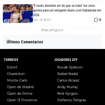
“É muito divertido ver do que se trata” Iva Jovic
aponta para um intrigante duelo com Sabalenka em
2026
0
nov. 22, 8:00
Mais artigos
Últimos Comentarios
TORNEIOS
JOGADORES ATP
Estoril
Novak Djokovic
Charleston
Rafael Nadal
Monte-Carlo
Carlos Alcaraz
Open de Madrid
Andy Murray
Open de Roma
Nick Kyrgios
Open 13 Provence
Stefanos Tsitsipas