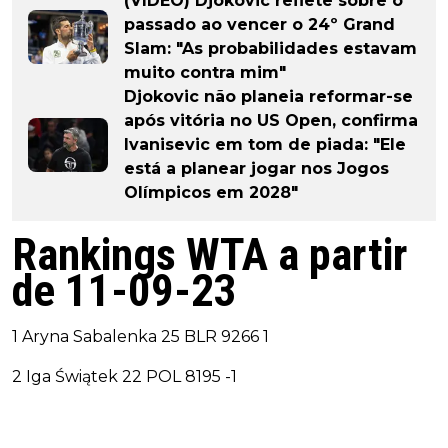
(VIDEO) Djokovic reflete sobre o
passado ao vencer o 24º Grand
Slam: "As probabilidades estavam
muito contra mim"
Djokovic não planeia reformar-se
após vitória no US Open, confirma
Ivanisevic em tom de piada: "Ele
está a planear jogar nos Jogos
Olímpicos em 2028"
Rankings WTA a partir
de 11-09-23
1 Aryna Sabalenka 25 BLR 9266 1
2 Iga Świątek 22 POL 8195 -1