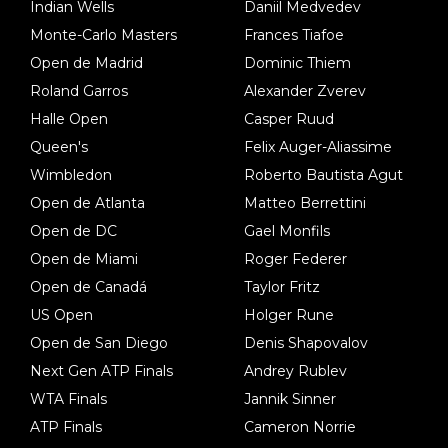
Indian Wells
Daniil Medvedev
Monte-Carlo Masters
Frances Tiafoe
Open de Madrid
Dominic Thiem
Roland Garros
Alexander Zverev
Halle Open
Casper Ruud
Queen's
Felix Auger-Aliassime
Wimbledon
Roberto Bautista Agut
Open de Atlanta
Matteo Berrettini
Open de DC
Gael Monfils
Open de Miami
Roger Federer
Open de Canadá
Taylor Fritz
US Open
Holger Rune
Open de San Diego
Denis Shapovalov
Next Gen ATP Finals
Andrey Rublev
WTA Finals
Jannik Sinner
ATP Finals
Cameron Norrie