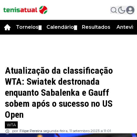
Torneios
Calendário
Resultados
Antevis
▼
▼
Atualização da classificação
WTA: Swiatek destronada
enquanto Sabalenka e Gauff
sobem após o sucesso no US
Open
WTA
por
Filipe Pereira
segunda-feira, 11 setembro 2023 a 11:01