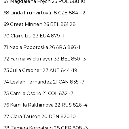
67 Magdalena Fręch 25 POL 888 10
68 Linda Fruhvirtová 18 CZE 884 -12
69 Greet Minnen 26 BEL 881 28
70 Claire Liu 23 EUA 879 -1
71 Nadia Podoroska 26 ARG 866 -1
72 Yanina Wickmayer 33 BEL 850 13
73 Julia Grabher 27 AUT 844 -19
74 Leylah Fernandez 21 CAN 835 -7
75 Camila Osorio 21 COL 832 -7
76 Kamilla Rakhimova 22 RUS 826 -4
77 Clara Tauson 20 DEN 820 10
78 Tamara Korpatsch 28 GER 808 -3