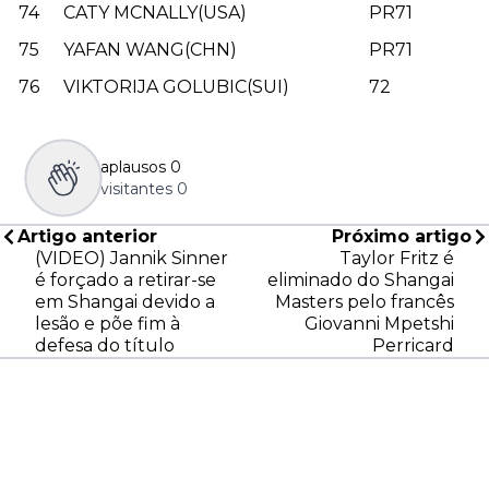
74
CATY MCNALLY(USA)
PR71
75
YAFAN WANG(CHN)
PR71
76
VIKTORIJA GOLUBIC(SUI)
72
aplausos
0
visitantes
0
Artigo anterior
Próximo artigo
(VIDEO) Jannik Sinner
Taylor Fritz é
é forçado a retirar-se
eliminado do Shangai
em Shangai devido a
Masters pelo francês
lesão e põe fim à
Giovanni Mpetshi
defesa do título
Perricard