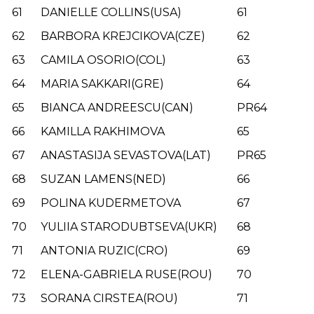
61
DANIELLE COLLINS(USA)
61
62
BARBORA KREJCIKOVA(CZE)
62
63
CAMILA OSORIO(COL)
63
64
MARIA SAKKARI(GRE)
64
65
BIANCA ANDREESCU(CAN)
PR64
66
KAMILLA RAKHIMOVA
65
67
ANASTASIJA SEVASTOVA(LAT)
PR65
68
SUZAN LAMENS(NED)
66
69
POLINA KUDERMETOVA
67
70
YULIIA STARODUBTSEVA(UKR)
68
71
ANTONIA RUZIC(CRO)
69
72
ELENA-GABRIELA RUSE(ROU)
70
73
SORANA CIRSTEA(ROU)
71