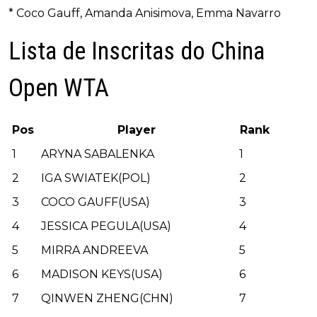
* Coco Gauff, Amanda Anisimova, Emma Navarro
Lista de Inscritas do China
Open WTA
Pos
Player
Rank
1
ARYNA SABALENKA
1
2
IGA SWIATEK(POL)
2
3
COCO GAUFF(USA)
3
4
JESSICA PEGULA(USA)
4
5
MIRRA ANDREEVA
5
6
MADISON KEYS(USA)
6
7
QINWEN ZHENG(CHN)
7