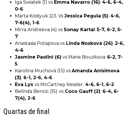
Iga Swiatek (1) vs
Emma Navarro (16)
:
4-6, 6-4,
0-6
Marta Kostyuk (23. Vs
Jessica Pegula (5)
:
4-6,
7-6(4), 1-6
Mirra Andreeva (4) vs
Sonay Kartal
:
5-7, 6-2, 5-
7
Anastasia Potapova vs
Linda Nosková (26)
:
2-6,
4-6
Jasmine Paolini (6)
vs Marie Bouzkova:
6-2, 7-
5
Karolina Muchová (13) vs
Amanda Anisimova
(3)
:
6-1, 2-6, 4-6
Eva Lys
vs McCartney Kessler:
4-6, 6-1, 6-2
Belinda Bencic (15)
vs
Coco Gauff (2)
:
6-4, 6-
7(4), 2-6
Quartas de final