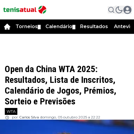
Torneios
Calendário
Resultados
Antevis
▼
▼
Open da China WTA 2025:
Resultados, Lista de Inscritos,
Calendário de Jogos, Prémios,
Sorteio e Previsões
WTA
por
Carlos Silva
domingo, 05 outubro 2025 a 22:22