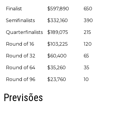
Finalist
$597,890
650
Semifinalists
$332,160
390
Quarterfinalists
$189,075
215
Round of 16
$103,225
120
Round of 32
$60,400
65
Round of 64
$35,260
35
Round of 96
$23,760
10
Previsões