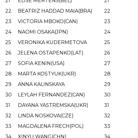
21
ELISE MERTENS(BEL)
21
22
BEATRIZ HADDAD MAIA(BRA)
22
23
VICTORIA MBOKO(CAN)
23
24
NAOMI OSAKA(JPN)
24
25
VERONIKA KUDERMETOVA
25
26
JELENA OSTAPENKO(LAT)
26
27
SOFIA KENIN(USA)
27
28
MARTA KOSTYUK(UKR)
28
29
ANNA KALINSKAYA
29
30
LEYLAH FERNANDEZ(CAN)
30
31
DAYANA YASTREMSKA(UKR)
31
32
LINDA NOSKOVA(CZE)
32
33
MAGDALENA FRECH(POL)
33
34
XINYU WANG(CHN)
34