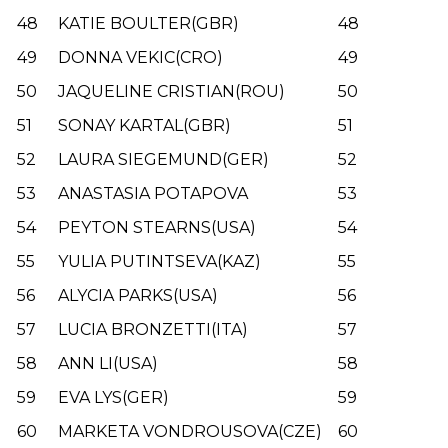
48
KATIE BOULTER(GBR)
48
49
DONNA VEKIC(CRO)
49
50
JAQUELINE CRISTIAN(ROU)
50
51
SONAY KARTAL(GBR)
51
52
LAURA SIEGEMUND(GER)
52
53
ANASTASIA POTAPOVA
53
54
PEYTON STEARNS(USA)
54
55
YULIA PUTINTSEVA(KAZ)
55
56
ALYCIA PARKS(USA)
56
57
LUCIA BRONZETTI(ITA)
57
58
ANN LI(USA)
58
59
EVA LYS(GER)
59
60
MARKETA VONDROUSOVA(CZE)
60