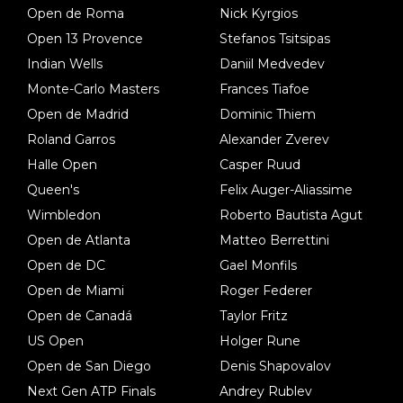
Open de Roma
Nick Kyrgios
Open 13 Provence
Stefanos Tsitsipas
Indian Wells
Daniil Medvedev
Monte-Carlo Masters
Frances Tiafoe
Open de Madrid
Dominic Thiem
Roland Garros
Alexander Zverev
Halle Open
Casper Ruud
Queen's
Felix Auger-Aliassime
Wimbledon
Roberto Bautista Agut
Open de Atlanta
Matteo Berrettini
Open de DC
Gael Monfils
Open de Miami
Roger Federer
Open de Canadá
Taylor Fritz
US Open
Holger Rune
Open de San Diego
Denis Shapovalov
Next Gen ATP Finals
Andrey Rublev