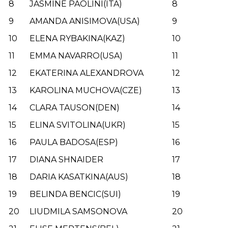
8
JASMINE PAOLINI(ITA)
8
9
AMANDA ANISIMOVA(USA)
9
10
ELENA RYBAKINA(KAZ)
10
11
EMMA NAVARRO(USA)
11
12
EKATERINA ALEXANDROVA
12
13
KAROLINA MUCHOVA(CZE)
13
14
CLARA TAUSON(DEN)
14
15
ELINA SVITOLINA(UKR)
15
16
PAULA BADOSA(ESP)
16
17
DIANA SHNAIDER
17
18
DARIA KASATKINA(AUS)
18
19
BELINDA BENCIC(SUI)
19
20
LIUDMILA SAMSONOVA
20