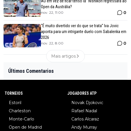
AO em vez de ficar tenso lá” Nishikori regressará ao
Open da Austrália?
0
nov. 22, 11:00
“É muito divertido ver do que se trata” Iva Jovic
aponta para um intrigante duelo com Sabalenka em
2026
0
nov. 22, 8:00
Mais artigos
Últimos Comentarios
TORNEIOS
JOGADORES ATP
Estoril
Novak Djokovic
Charleston
Rafael Nadal
Monte-Carlo
Carlos Alcaraz
Open de Madrid
Andy Murray