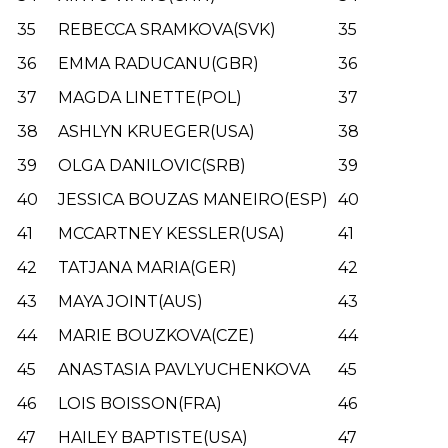
35
REBECCA SRAMKOVA(SVK)
35
36
EMMA RADUCANU(GBR)
36
37
MAGDA LINETTE(POL)
37
38
ASHLYN KRUEGER(USA)
38
39
OLGA DANILOVIC(SRB)
39
40
JESSICA BOUZAS MANEIRO(ESP)
40
41
MCCARTNEY KESSLER(USA)
41
42
TATJANA MARIA(GER)
42
43
MAYA JOINT(AUS)
43
44
MARIE BOUZKOVA(CZE)
44
45
ANASTASIA PAVLYUCHENKOVA
45
46
LOIS BOISSON(FRA)
46
47
HAILEY BAPTISTE(USA)
47