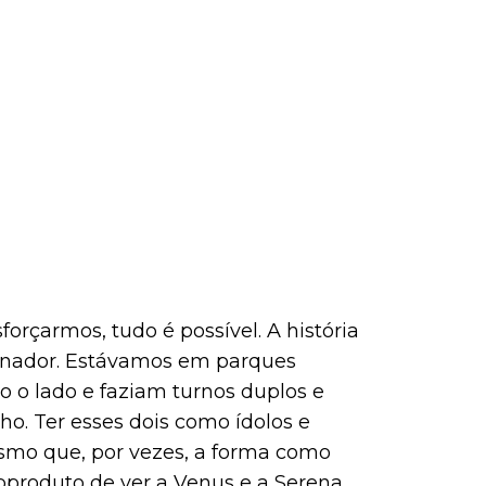
orçarmos, tudo é possível. A história
einador. Estávamos em parques
 o lado e faziam turnos duplos e
ho. Ter esses dois como ídolos e
smo que, por vezes, a forma como
produto de ver a Venus e a Serena