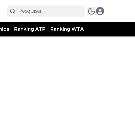
mios
Ranking ATP
Ranking WTA