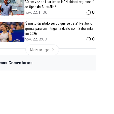
AO em vez de ficar tenso lá” Nishikori regressará
ao Open da Austrália?
0
nov. 22, 11:00
“É muito divertido ver do que se trata” Iva Jovic
aponta para um intrigante duelo com Sabalenka
em 2026
0
nov. 22, 8:00
Mais artigos
imos Comentarios