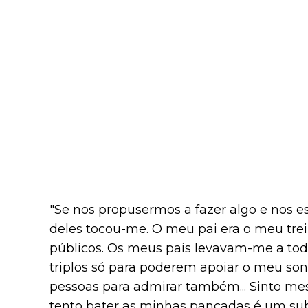
"Se nos propusermos a fazer algo e nos esf
deles tocou-me. O meu pai era o meu tr
públicos. Os meus pais levavam-me a todo
triplos só para poderem apoiar o meu son
pessoas para admirar também... Sinto me
tento bater as minhas pancadas é um sub