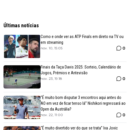
Últimas notícias
Como e onde ver as ATP Finals em direto na TV ou
em streaming
0
nov. 10, 15:05
Finais da Taça Davis 2025: Sorteio, Calendário de
Jogos, Prémios e Antevisão
0
nov. 23, 19:18
“É muito bom disputar 3 encontros aqui antes do
AO em vez de ficar tenso lá” Nishikori regressará ao
Open da Austrália?
0
nov. 22, 11:00
“É muito divertido ver do que se trata” Iva Jovic