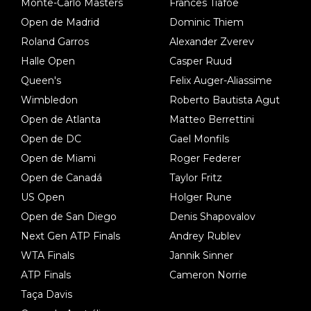
Monte-Carlo Masters
Frances Tiafoe
Open de Madrid
Dominic Thiem
Roland Garros
Alexander Zverev
Halle Open
Casper Ruud
Queen's
Felix Auger-Aliassime
Wimbledon
Roberto Bautista Agut
Open de Atlanta
Matteo Berrettini
Open de DC
Gael Monfils
Open de Miami
Roger Federer
Open de Canadá
Taylor Fritz
US Open
Holger Rune
Open de San Diego
Denis Shapovalov
Next Gen ATP Finals
Andrey Rublev
WTA Finals
Jannik Sinner
ATP Finals
Cameron Norrie
Taça Davis