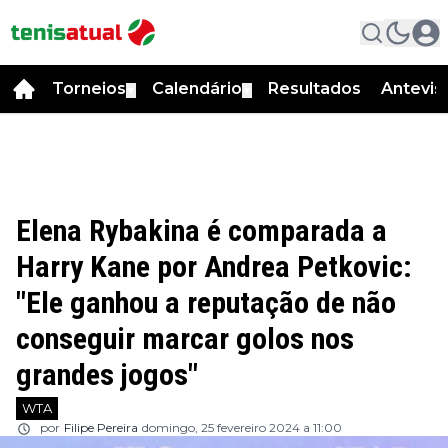
Torneios
Calendário
Resultados
Antevis
▼
▼
Elena Rybakina é comparada a
Harry Kane por Andrea Petkovic:
"Ele ganhou a reputação de não
conseguir marcar golos nos
grandes jogos"
WTA
por
Filipe Pereira
domingo, 25 fevereiro 2024 a 11:00