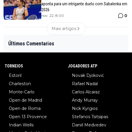
aponta para um intrigante duelo com Sabalenka em
2026
0
nov. 22, 8:00
Mais artigos
Últimos Comentarios
TORNEIOS
JOGADORES ATP
Estoril
Novak Djokovic
Charleston
Rafael Nadal
Monte-Carlo
Carlos Alcaraz
Open de Madrid
Andy Murray
Open de Roma
Nick Kyrgios
Open 13 Provence
Stefanos Tsitsipas
Indian Wells
Daniil Medvedev