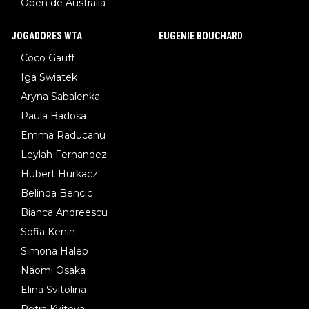
Open de Austrália
JOGADORES WTA
EUGENIE BOUCHARD
Coco Gauff
Iga Swiatek
Aryna Sabalenka
Paula Badosa
Emma Raducanu
Leylah Fernandez
Hubert Hurkacz
Belinda Bencic
Bianca Andreescu
Sofia Kenin
Simona Halep
Naomi Osaka
Elina Svitolina
Petra Kvitova