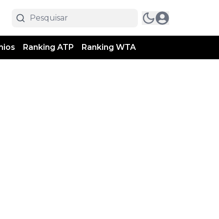
mios
Ranking ATP
Ranking WTA