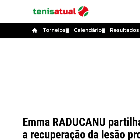
Torneios
Calendário
Resultado
▼
▼
Emma RADUCANU partilha 
a recuperação da lesão p