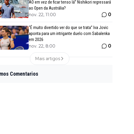
AO em vez de ficar tenso lá” Nishikori regressará
ao Open da Austrália?
0
nov. 22, 11:00
“É muito divertido ver do que se trata” Iva Jovic
aponta para um intrigante duelo com Sabalenka
em 2026
0
nov. 22, 8:00
Mais artigos
imos Comentarios