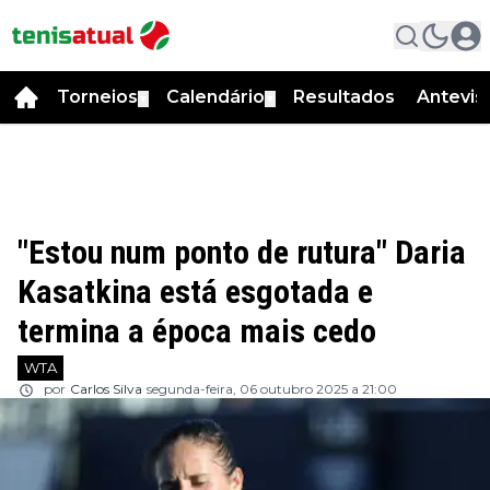
Torneios
Calendário
Resultados
Antevis
▼
▼
"Estou num ponto de rutura" Daria
Kasatkina está esgotada e
termina a época mais cedo
WTA
por
Carlos Silva
segunda-feira, 06 outubro 2025 a 21:00