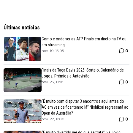
Últimas notícias
Como e onde ver as ATP Finals em direto na TV ou
em streaming
0
nov. 10, 15:05
Finais da Taça Davis 2025: Sorteio, Calendário de
Jogos, Prémios e Antevisão
0
nov. 23, 19:18
“É muito bom disputar 3 encontros aqui antes do
AO em vez de ficar tenso lá” Nishikori regressará ao
Open da Austrália?
0
nov. 22, 11:00
“É muito divertido ver do que se trata” Iva Jovic