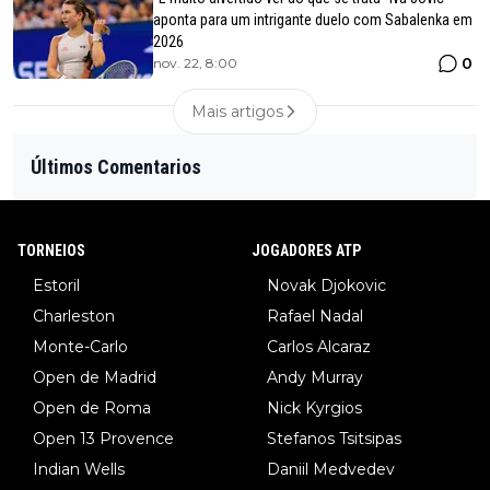
aponta para um intrigante duelo com Sabalenka em
2026
0
nov. 22, 8:00
Mais artigos
Últimos Comentarios
TORNEIOS
JOGADORES ATP
Estoril
Novak Djokovic
Charleston
Rafael Nadal
Monte-Carlo
Carlos Alcaraz
Open de Madrid
Andy Murray
Open de Roma
Nick Kyrgios
Open 13 Provence
Stefanos Tsitsipas
Indian Wells
Daniil Medvedev