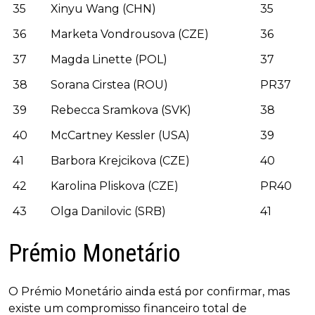
35
Xinyu Wang (CHN)
35
36
Marketa Vondrousova (CZE)
36
37
Magda Linette (POL)
37
38
Sorana Cirstea (ROU)
PR37
39
Rebecca Sramkova (SVK)
38
40
McCartney Kessler (USA)
39
41
Barbora Krejcikova (CZE)
40
42
Karolina Pliskova (CZE)
PR40
43
Olga Danilovic (SRB)
41
Prémio Monetário
O Prémio Monetário ainda está por confirmar, mas
existe um compromisso financeiro total de