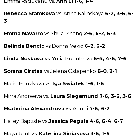
Emma Raducanu vs.
Ann Li
1-6, 1-4
Rebecca Sramkova
vs. Anna Kalinskaya
6-2, 3-6, 6-
3
Emma Navarro
vs Shuai Zhang
2-6, 6-2, 6-3
Belinda Bencic
vs Donna Vekic
6-2, 6-2
Linda Noskova
vs. Yulia Putintseva
6-4, 4-6, 7-6
Sorana Cirstea
vs Jelena Ostapenko
6-0, 2-1
Marie Bouzkova vs.
Iga Swiatek 1-6, 1-6
Mirra Andreeva vs.
Laura Siegemund
7-6, 3-6, 3-6
Ekaterina Alexandrova
vs. Ann Li
7-6, 6-2
Hailey Baptiste vs
Jessica Pegula
4-6, 6-4, 6-7
Maya Joint vs.
Katerina Siniakova
3-6, 1-6