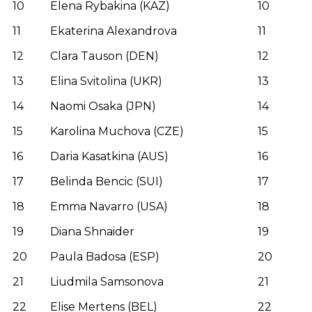
10
Elena Rybakina (KAZ)
10
11
Ekaterina Alexandrova
11
12
Clara Tauson (DEN)
12
13
Elina Svitolina (UKR)
13
14
Naomi Osaka (JPN)
14
15
Karolina Muchova (CZE)
15
16
Daria Kasatkina (AUS)
16
17
Belinda Bencic (SUI)
17
18
Emma Navarro (USA)
18
19
Diana Shnaider
19
20
Paula Badosa (ESP)
20
21
Liudmila Samsonova
21
22
Elise Mertens (BEL)
22