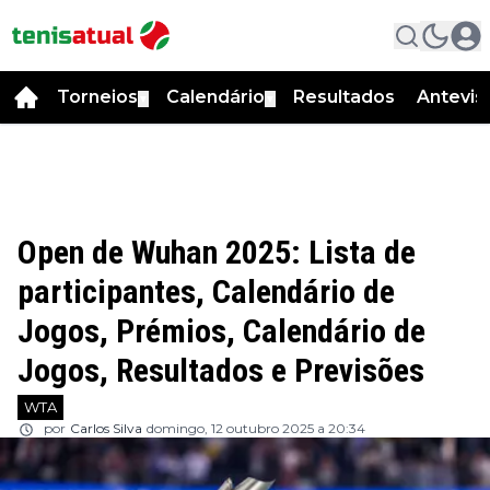
Torneios
Calendário
Resultados
Antevis
▼
▼
Open de Wuhan 2025: Lista de
participantes, Calendário de
Jogos, Prémios, Calendário de
Jogos, Resultados e Previsões
WTA
por
Carlos Silva
domingo, 12 outubro 2025 a 20:34