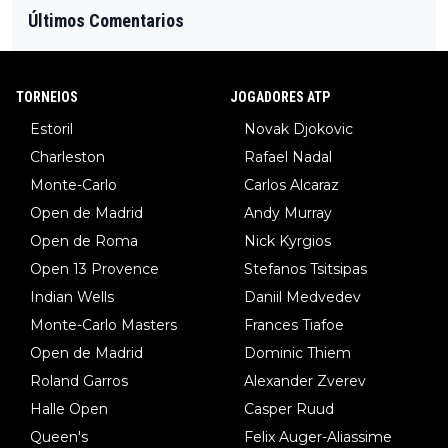
Últimos Comentarios
TORNEIOS
JOGADORES ATP
Estoril
Novak Djokovic
Charleston
Rafael Nadal
Monte-Carlo
Carlos Alcaraz
Open de Madrid
Andy Murray
Open de Roma
Nick Kyrgios
Open 13 Provence
Stefanos Tsitsipas
Indian Wells
Daniil Medvedev
Monte-Carlo Masters
Frances Tiafoe
Open de Madrid
Dominic Thiem
Roland Garros
Alexander Zverev
Halle Open
Casper Ruud
Queen's
Felix Auger-Aliassime