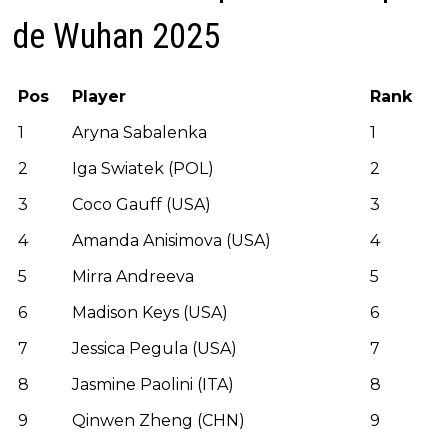
de Wuhan 2025
Pos
Player
Rank
1
Aryna Sabalenka
1
2
Iga Swiatek (POL)
2
3
Coco Gauff (USA)
3
4
Amanda Anisimova (USA)
4
5
Mirra Andreeva
5
6
Madison Keys (USA)
6
7
Jessica Pegula (USA)
7
8
Jasmine Paolini (ITA)
8
9
Qinwen Zheng (CHN)
9