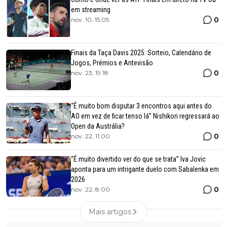
em streaming
0
nov. 10, 15:05
Finais da Taça Davis 2025: Sorteio, Calendário de
Jogos, Prémios e Antevisão
0
nov. 23, 19:18
“É muito bom disputar 3 encontros aqui antes do
AO em vez de ficar tenso lá” Nishikori regressará ao
Open da Austrália?
0
nov. 22, 11:00
“É muito divertido ver do que se trata” Iva Jovic
aponta para um intrigante duelo com Sabalenka em
2026
0
nov. 22, 8:00
Mais artigos