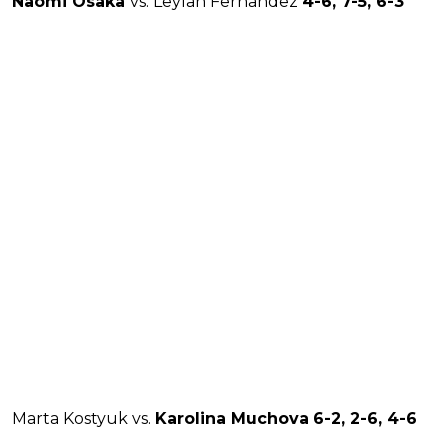
Naomi Osaka
vs. Leylah Fernandez
4-6, 7-5, 6-3
Marta Kostyuk vs.
Karolina Muchova
6-2, 2-6, 4-6