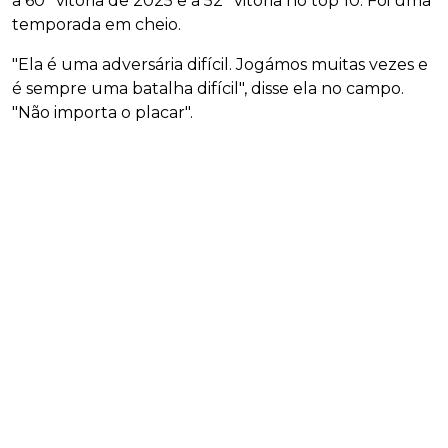
a 60ª vitória de 2025 e a 52ª vitória no top 10. Foi uma
temporada em cheio.
"Ela é uma adversária difícil. Jogámos muitas vezes e
é sempre uma batalha difícil", disse ela no campo.
"Não importa o placar".