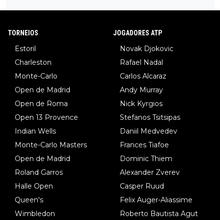
TORNEIOS
JOGADORES ATP
Estoril
Novak Djokovic
Charleston
Rafael Nadal
Monte-Carlo
Carlos Alcaraz
Open de Madrid
Andy Murray
Open de Roma
Nick Kyrgios
Open 13 Provence
Stefanos Tsitsipas
Indian Wells
Daniil Medvedev
Monte-Carlo Masters
Frances Tiafoe
Open de Madrid
Dominic Thiem
Roland Garros
Alexander Zverev
Halle Open
Casper Ruud
Queen's
Felix Auger-Aliassime
Wimbledon
Roberto Bautista Agut