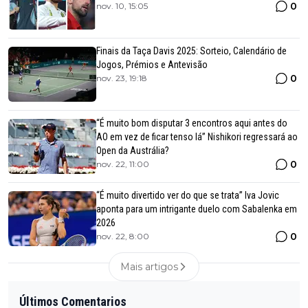
0
nov. 10, 15:05
Finais da Taça Davis 2025: Sorteio, Calendário de
Jogos, Prémios e Antevisão
0
nov. 23, 19:18
“É muito bom disputar 3 encontros aqui antes do
AO em vez de ficar tenso lá” Nishikori regressará ao
Open da Austrália?
0
nov. 22, 11:00
“É muito divertido ver do que se trata” Iva Jovic
aponta para um intrigante duelo com Sabalenka em
2026
0
nov. 22, 8:00
Mais artigos
Últimos Comentarios