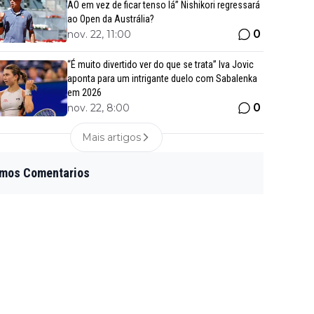
AO em vez de ficar tenso lá” Nishikori regressará
ao Open da Austrália?
0
nov. 22, 11:00
“É muito divertido ver do que se trata” Iva Jovic
aponta para um intrigante duelo com Sabalenka
em 2026
0
nov. 22, 8:00
Mais artigos
imos Comentarios