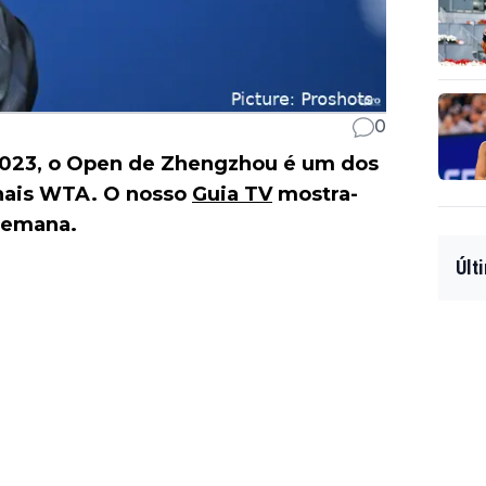
0
 2023, o Open de Zhengzhou é um dos
inais WTA. O nosso
Guia TV
mostra-
 semana.
Últ