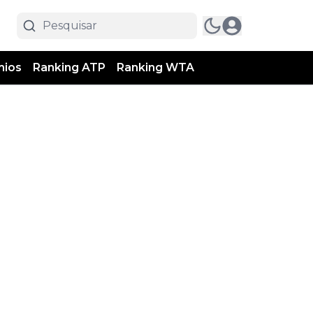
mios
Ranking ATP
Ranking WTA