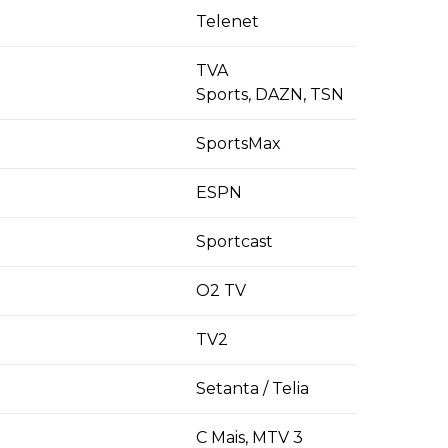
Telenet
TVA
Sports, DAZN, TSN
SportsMax
ESPN
Sportcast
O2 TV
TV2
Setanta / Telia
C Mais, MTV 3