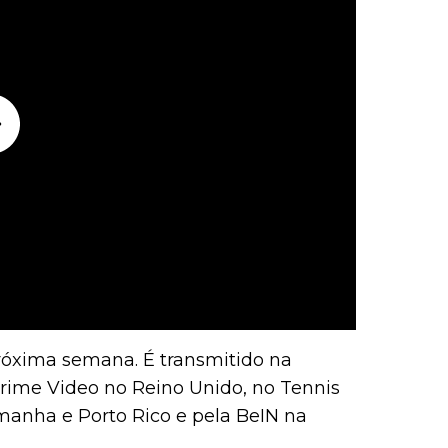
róxima semana. É transmitido na
rime Video no Reino Unido, no Tennis
manha e Porto Rico e pela BeIN na