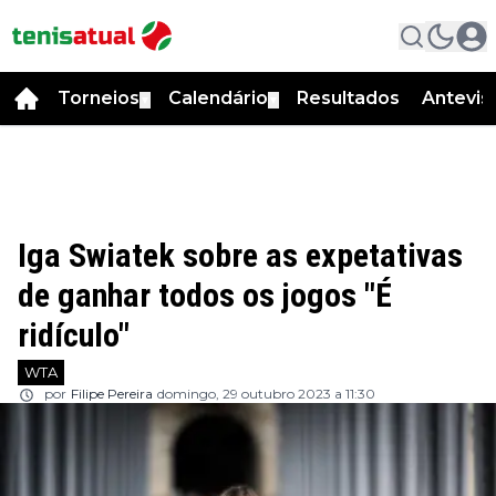
Torneios
Calendário
Resultados
Antevis
▼
▼
Iga Swiatek sobre as expetativas
de ganhar todos os jogos "É
ridículo"
WTA
por
Filipe Pereira
domingo, 29 outubro 2023 a 11:30