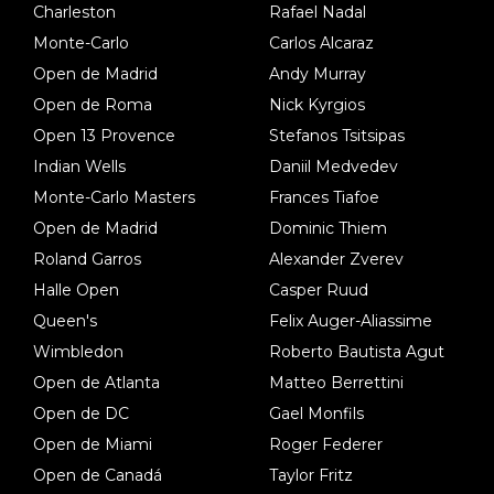
Charleston
Rafael Nadal
Monte-Carlo
Carlos Alcaraz
Open de Madrid
Andy Murray
Open de Roma
Nick Kyrgios
Open 13 Provence
Stefanos Tsitsipas
Indian Wells
Daniil Medvedev
Monte-Carlo Masters
Frances Tiafoe
Open de Madrid
Dominic Thiem
Roland Garros
Alexander Zverev
Halle Open
Casper Ruud
Queen's
Felix Auger-Aliassime
Wimbledon
Roberto Bautista Agut
Open de Atlanta
Matteo Berrettini
Open de DC
Gael Monfils
Open de Miami
Roger Federer
Open de Canadá
Taylor Fritz