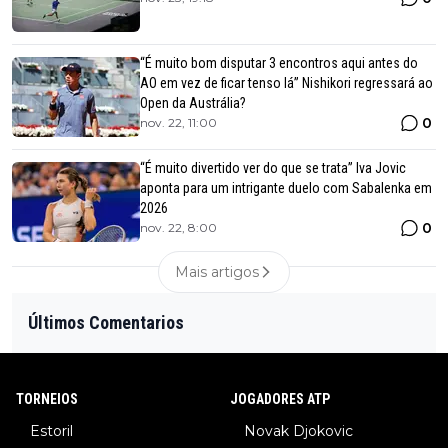
“É muito bom disputar 3 encontros aqui antes do
AO em vez de ficar tenso lá” Nishikori regressará ao
Open da Austrália?
0
nov. 22, 11:00
“É muito divertido ver do que se trata” Iva Jovic
aponta para um intrigante duelo com Sabalenka em
2026
0
nov. 22, 8:00
Mais artigos
Últimos Comentarios
TORNEIOS
JOGADORES ATP
Estoril
Novak Djokovic