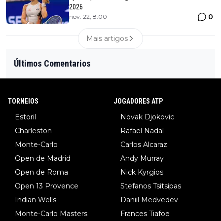
2026
0
nov. 22, 8:00
Mais artigos
Últimos Comentarios
TORNEIOS
JOGADORES ATP
Estoril
Novak Djokovic
Charleston
Rafael Nadal
Monte-Carlo
Carlos Alcaraz
Open de Madrid
Andy Murray
Open de Roma
Nick Kyrgios
Open 13 Provence
Stefanos Tsitsipas
Indian Wells
Daniil Medvedev
Monte-Carlo Masters
Frances Tiafoe