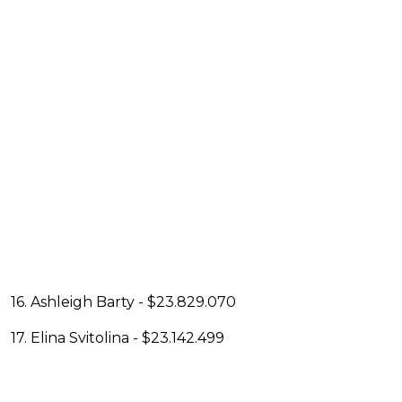
16. Ashleigh Barty - $23.829.070
17. Elina Svitolina - $23.142.499