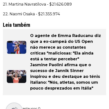
21. Martina Navratilova - $21.626.089
22. Naomi Osaka - $21.355.974
Leia também
O agente de Emma Raducanu diz
que a ex-campeã do US Open
não merece as constantes
críticas "maliciosas: "Ela ainda
está a tentar perceber"
Jasmine Paolini afirma que o
sucesso de Jannik Sinner
inspirou e deu destaque ao ténis
italiano: "Nós, atletas, somos um
pouco desprezados em Itália"
aplausos
0