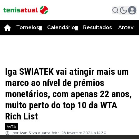
Torneios
Calendário
Resultados
Antevis
▼
▼
Iga SWIATEK vai atingir mais um
marco ao nível de prémios
monetários, com apenas 22 anos,
muito perto do top 10 da WTA
Rich List
WTA
por
Ivan Silva
quarta-feira, 28 fevereiro 2024 a 14:30