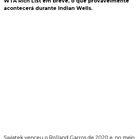
WTA Rich List em breve, o que provavelmente
acontecerá durante Indian Wells.
Swiatek venceu o Rolland Garros de 2020 e, no meio