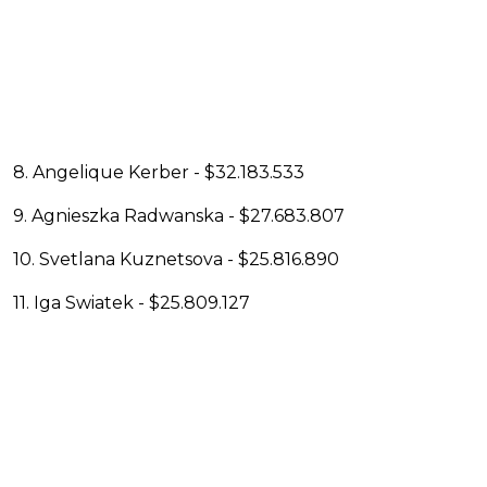
8. Angelique Kerber - $32.183.533
9. Agnieszka Radwanska - $27.683.807
10. Svetlana Kuznetsova - $25.816.890
11. Iga Swiatek - $25.809.127