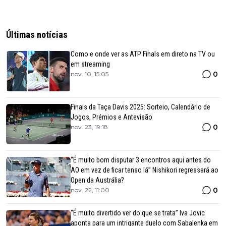
Últimas notícias
Como e onde ver as ATP Finals em direto na TV ou
em streaming
0
nov. 10, 15:05
Finais da Taça Davis 2025: Sorteio, Calendário de
Jogos, Prémios e Antevisão
0
nov. 23, 19:18
“É muito bom disputar 3 encontros aqui antes do
AO em vez de ficar tenso lá” Nishikori regressará ao
Open da Austrália?
0
nov. 22, 11:00
“É muito divertido ver do que se trata” Iva Jovic
aponta para um intrigante duelo com Sabalenka em