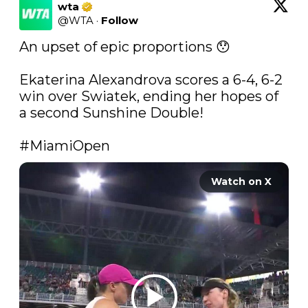
wta
@
WTA
·
Follow
An upset of epic proportions 😯

Ekaterina Alexandrova scores a 6-4, 6-2 
win over Swiatek, ending her hopes of 
a second Sunshine Double!

#MiamiOpen
Watch on X