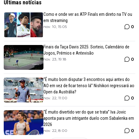
Últimas notícias
Como e onde ver as ATP Finals em direto na TV ou
em streaming
0
nov. 10, 15:05
Finais da Taça Davis 2025: Sorteio, Calendário de
Jogos, Prémios e Antevisão
0
nov. 23, 19:18
“É muito bom disputar 3 encontros aqui antes do
AO em vez de ficar tenso lá” Nishikori regressará ao
Open da Austrália?
0
nov. 22, 11:00
“É muito divertido ver do que se trata” Iva Jovic
aponta para um intrigante duelo com Sabalenka em
2026
0
nov. 22, 8:00