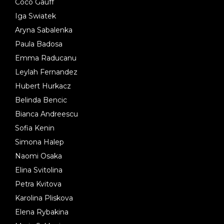
Coco Gauff
Iga Swiatek
Aryna Sabalenka
Paula Badosa
Emma Raducanu
Leylah Fernandez
Hubert Hurkacz
Belinda Bencic
Bianca Andreescu
Sofia Kenin
Simona Halep
Naomi Osaka
Elina Svitolina
Petra Kvitova
Karolina Pliskova
Elena Rybakina