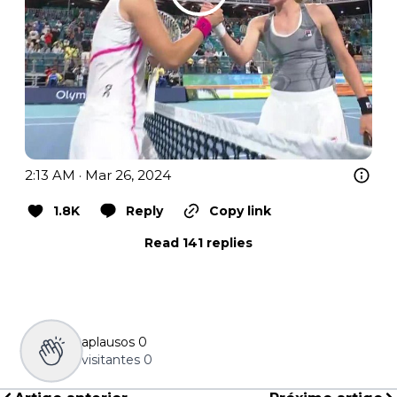
2:13 AM · Mar 26, 2024
1.8K
Reply
Copy link
Read 141 replies
aplausos
0
visitantes
0