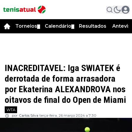
Torneios
Calendário
Resultados
Antevis
▼
▼
INACREDITAVEL: Iga SWIATEK é
derrotada de forma arrasadora
por Ekaterina ALEXANDROVA nos
oitavos de final do Open de Miami
WTA
por
Carlos Silva
terça-feira, 26 março 2024 a 7:30