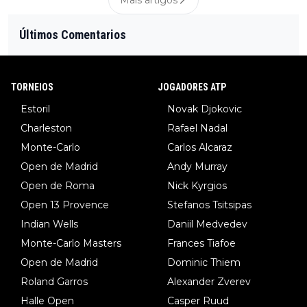
Mais artigos
Últimos Comentarios
TORNEIOS
JOGADORES ATP
Estoril
Novak Djokovic
Charleston
Rafael Nadal
Monte-Carlo
Carlos Alcaraz
Open de Madrid
Andy Murray
Open de Roma
Nick Kyrgios
Open 13 Provence
Stefanos Tsitsipas
Indian Wells
Daniil Medvedev
Monte-Carlo Masters
Frances Tiafoe
Open de Madrid
Dominic Thiem
Roland Garros
Alexander Zverev
Halle Open
Casper Ruud