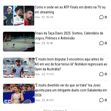
Como e onde ver as ATP Finals em direto na TV ou
em streaming
0
nov. 10, 15:05
Finais da Taça Davis 2025: Sorteio, Calendário de
Jogos, Prémios e Antevisão
0
nov. 23, 19:18
“É muito bom disputar 3 encontros aqui antes do
AO em vez de ficar tenso lá” Nishikori regressará ao
Open da Austrália?
0
nov. 22, 11:00
“É muito divertido ver do que se trata” Iva Jovic
aponta para um intrigante duelo com Sabalenka em
2026
0
nov. 22, 8:00