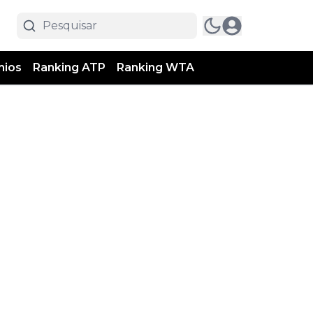
mios
Ranking ATP
Ranking WTA