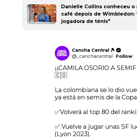
Danielle Collins conheceu 
café depois de Wimbledon: "
jogadora de ténis"
Cancha Central 🎾
@
_canchacentral
·
Follow
¡¡CAMILA OSORIO A SEMI
🇨🇴

La colombiana se lo dio vuel
ya está en semis de la Copa Co
✅Volverá al top 80 del rank
✅ Vuelve a jugar unas SF lu
(Lyon 2023).
