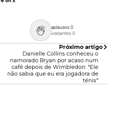
e on X
aplausos
0
visitantes
0
Próximo artigo
Danielle Collins conheceu o
namorado Bryan por acaso num
café depois de Wimbledon: "Ele
não sabia que eu era jogadora de
ténis"