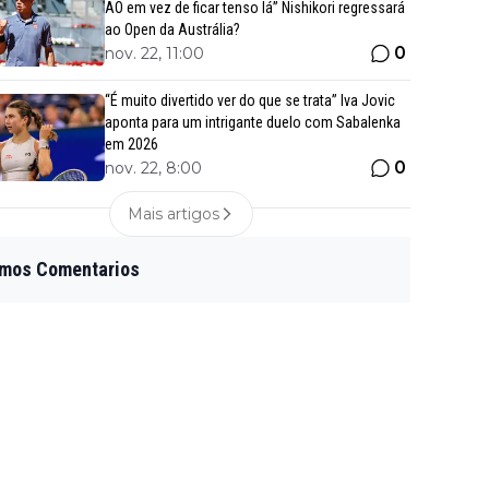
AO em vez de ficar tenso lá” Nishikori regressará
ao Open da Austrália?
0
nov. 22, 11:00
“É muito divertido ver do que se trata” Iva Jovic
aponta para um intrigante duelo com Sabalenka
em 2026
0
nov. 22, 8:00
Mais artigos
imos Comentarios