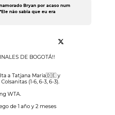
o namorado Bryan por acaso num
Ele não sabia que eu era
FINALES DE BOGOTÁ!!
ta a Tatjana Maria🇩🇪 y 
lsanitas (1-6, 6-3, 6-3).

ing WTA.

ego de 1 año y 2 meses 