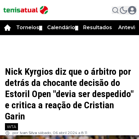
Torneios
Calendário
Resultados
Antevis
▼
▼
Nick Kyrgios diz que o árbitro por
detrás da chocante decisão do
Estoril Open "devia ser despedido"
e critica a reação de Cristian
Garin
WTA
por
Ivan Silva
sábado, 06 abril 2024 a 8:11