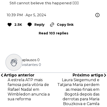
Still cannot believe this happened 🤦🏻‍♂️
10:39 PM · Apr 5, 2024
2.5K
Reply
Copy link
Read 103 replies
aplausos
0
visitantes
0
Artigo anterior
Próximo artigo
A estrela ATP mais
Laura Siegemund e
famosa pela vitória de
Tatjana Maria perdem
Rafael Nadal em
as meias-finais em
Wimbledon anuncia a
Bogotá depois das
sua reforma
derrotas para Maria
Bouzkova e Camila