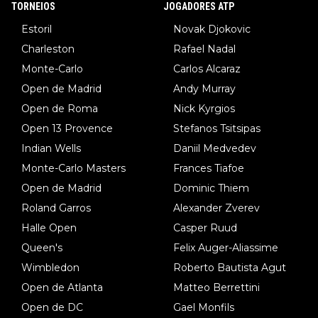
TORNEIOS
JOGADORES ATP
Estoril
Novak Djokovic
Charleston
Rafael Nadal
Monte-Carlo
Carlos Alcaraz
Open de Madrid
Andy Murray
Open de Roma
Nick Kyrgios
Open 13 Provence
Stefanos Tsitsipas
Indian Wells
Daniil Medvedev
Monte-Carlo Masters
Frances Tiafoe
Open de Madrid
Dominic Thiem
Roland Garros
Alexander Zverev
Halle Open
Casper Ruud
Queen's
Felix Auger-Aliassime
Wimbledon
Roberto Bautista Agut
Open de Atlanta
Matteo Berrettini
Open de DC
Gael Monfils