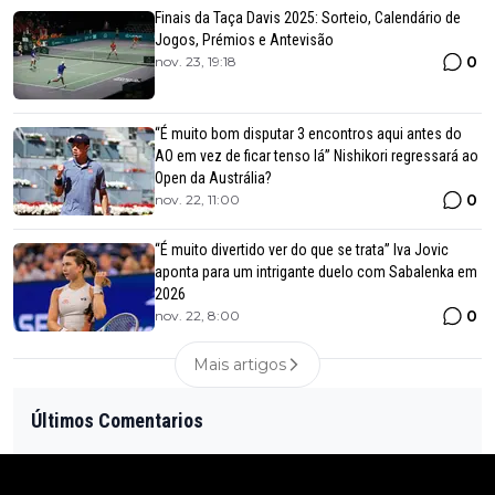
Finais da Taça Davis 2025: Sorteio, Calendário de
Jogos, Prémios e Antevisão
0
nov. 23, 19:18
“É muito bom disputar 3 encontros aqui antes do
AO em vez de ficar tenso lá” Nishikori regressará ao
Open da Austrália?
0
nov. 22, 11:00
“É muito divertido ver do que se trata” Iva Jovic
aponta para um intrigante duelo com Sabalenka em
2026
0
nov. 22, 8:00
Mais artigos
Últimos Comentarios