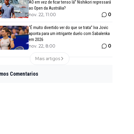
AO em vez de ficar tenso lá” Nishikori regressará
ao Open da Austrália?
0
nov. 22, 11:00
“É muito divertido ver do que se trata” Iva Jovic
aponta para um intrigante duelo com Sabalenka
em 2026
0
nov. 22, 8:00
Mais artigos
imos Comentarios