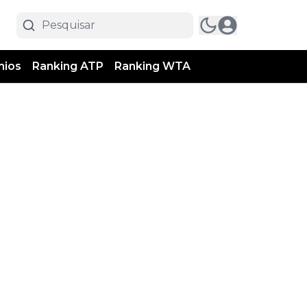
mios
Ranking ATP
Ranking WTA