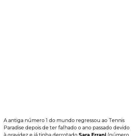
A antiga número 1 do mundo regressou ao Tennis
Paradise depois de ter falhado o ano passado devido
à gravidez e já tinha derrotado
Sara Errani
(número