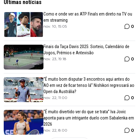
Últimas notícias
Como e onde ver as ATP Finals em direto na TV ou
em streaming
0
nov. 10, 15:05
Finais da Taça Davis 2025: Sorteio, Calendário de
Jogos, Prémios e Antevisão
0
nov. 23, 19:18
“É muito bom disputar 3 encontros aqui antes do
AO em vez de ficar tenso lá” Nishikori regressará ao
Open da Austrália?
0
nov. 22, 11:00
“É muito divertido ver do que se trata” Iva Jovic
aponta para um intrigante duelo com Sabalenka em
2026
0
nov. 22, 8:00