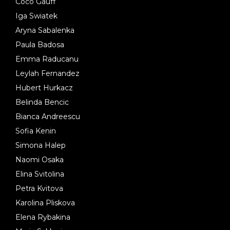
Coco Gauff
Iga Swiatek
Aryna Sabalenka
Paula Badosa
Emma Raducanu
Leylah Fernandez
Hubert Hurkacz
Belinda Bencic
Bianca Andreescu
Sofia Kenin
Simona Halep
Naomi Osaka
Elina Svitolina
Petra Kvitova
Karolina Pliskova
Elena Rybakina