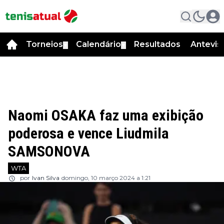
Torneios
Calendário
Resultados
Antevis
▼
▼
Naomi OSAKA faz uma exibição
poderosa e vence Liudmila
SAMSONOVA
WTA
por
Ivan Silva
domingo, 10 março 2024 a 1:21