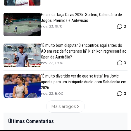
Finais da Taça Davis 2025: Sorteio, Calendário de
Jogos, Prémios e Antevisão
0
nov. 23, 19:18
“É muito bom disputar 3 encontros aqui antes do
AO em vez de ficar tenso lá” Nishikori regressará ao
Open da Austrália?
0
nov. 22, 11:00
“É muito divertido ver do que se trata” Iva Jovic
aponta para um intrigante duelo com Sabalenka em
2026
0
nov. 22, 8:00
Mais artigos
Últimos Comentarios