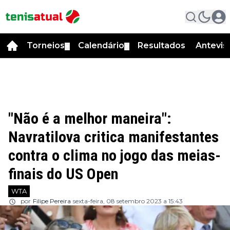
Torneios
Calendário
Resultados
Antevis
▼
▼
"Não é a melhor maneira":
Navratilova critica manifestantes
contra o clima no jogo das meias-
finais do US Open
WTA
por
Filipe Pereira
sexta-feira, 08 setembro 2023 a 15:43