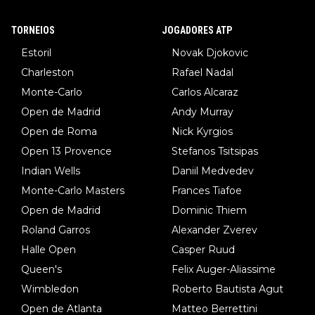
TORNEIOS
JOGADORES ATP
Estoril
Novak Djokovic
Charleston
Rafael Nadal
Monte-Carlo
Carlos Alcaraz
Open de Madrid
Andy Murray
Open de Roma
Nick Kyrgios
Open 13 Provence
Stefanos Tsitsipas
Indian Wells
Daniil Medvedev
Monte-Carlo Masters
Frances Tiafoe
Open de Madrid
Dominic Thiem
Roland Garros
Alexander Zverev
Halle Open
Casper Ruud
Queen's
Felix Auger-Aliassime
Wimbledon
Roberto Bautista Agut
Open de Atlanta
Matteo Berrettini