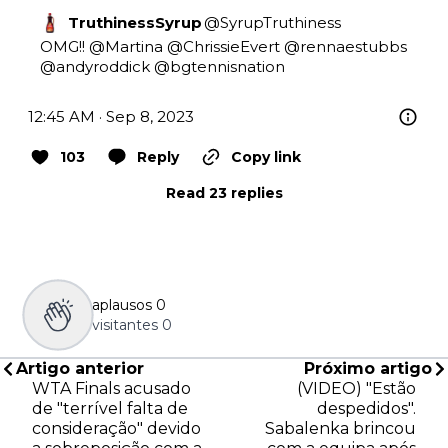
TruthinessSyrup
@
SyrupTruthiness
OMG!! 
@Martina
@ChrissieEvert
@rennaestubbs
@andyroddick
@bgtennisnation
12:45 AM · Sep 8, 2023
103
Reply
Copy link
Read 23 replies
aplausos
0
visitantes
0
Artigo anterior
Próximo artigo
WTA Finals acusado
(VIDEO) "Estão
de "terrível falta de
despedidos".
consideração" devido
Sabalenka brincou