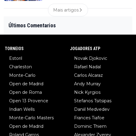
Mais artigos
Últimos Comentarios
TORNEIOS
JOGADORES ATP
Estoril
Novak Djokovic
Charleston
Rafael Nadal
Monte-Carlo
Carlos Alcaraz
Open de Madrid
Andy Murray
Open de Roma
Nick Kyrgios
Open 13 Provence
Stefanos Tsitsipas
Indian Wells
Daniil Medvedev
Monte-Carlo Masters
Frances Tiafoe
Open de Madrid
Dominic Thiem
Roland Garros
Alexander Zverev