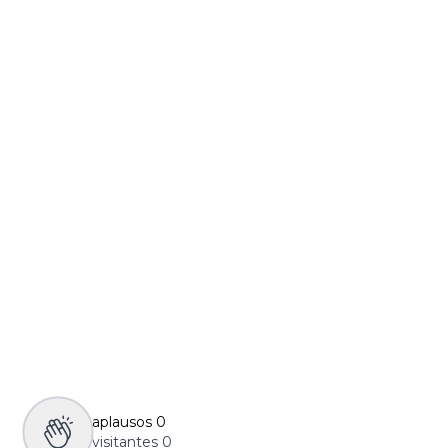
aplausos
0
visitantes
0