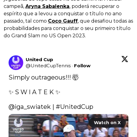
campeã,
Aryna Sabalenka
, poderá recuperar o
espírito que a levou a conquistar o título no ano
passado, tal como
Coco Gauff
, que desafiou todas as
probabilidades para conquistar o seu primeiro título
do Grand Slam no US Open 2023.
United Cup
@
UnitedCupTennis
·
Follow
Simply outrageous!!! 🤯

✨ S W I A T E K ✨

@iga_swiatek
 | 
#UnitedCup
Watch on X