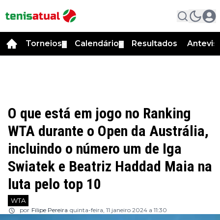
Torneios
Calendário
Resultados
Antevis
▼
▼
O que está em jogo no Ranking
WTA durante o Open da Austrália,
incluindo o número um de Iga
Swiatek e Beatriz Haddad Maia na
luta pelo top 10
WTA
por
Filipe Pereira
quinta-feira, 11 janeiro 2024 a 11:30