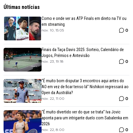
Últimas notícias
Como e onde ver as ATP Finals em direto na TV ou
em streaming
0
nov. 10, 15:05
Finais da Taça Davis 2025: Sorteio, Calendário de
Jogos, Prémios e Antevisão
0
nov. 23, 19:18
“É muito bom disputar 3 encontros aqui antes do
AO em vez de ficar tenso lá” Nishikori regressará ao
Open da Austrália?
0
nov. 22, 11:00
“É muito divertido ver do que se trata” Iva Jovic
aponta para um intrigante duelo com Sabalenka em
2026
0
nov. 22, 8:00