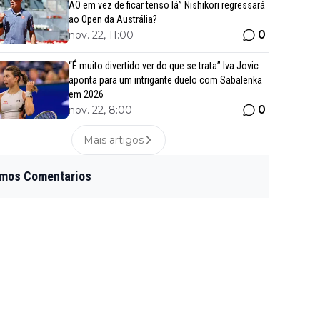
AO em vez de ficar tenso lá” Nishikori regressará
ao Open da Austrália?
0
nov. 22, 11:00
“É muito divertido ver do que se trata” Iva Jovic
aponta para um intrigante duelo com Sabalenka
em 2026
0
nov. 22, 8:00
Mais artigos
imos Comentarios