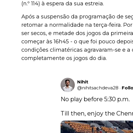
(n.º 114) à espera da sua estreia.
Após a suspensão da programação de seg
retomar a normalidade na terça-feira. Por
ser secos, e metade dos jogos da primei
começar às 16h45 - o que foi pouco depoi
condições climatéricas agravaram-se e a
completamente os jogos do dia.
Nihit
@
nihitsachdeva28
·
Foll
No play before 5:30 p.m.

Till then, enjoy the Chen