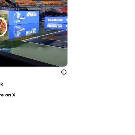
nk
e on X