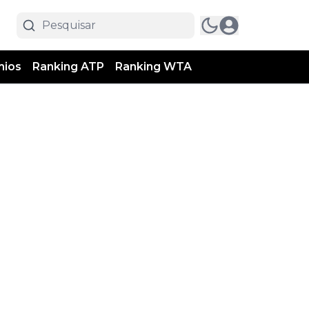
mios
Ranking ATP
Ranking WTA