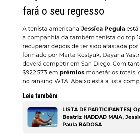
fará o seu regresso
A tenista americana
Jessica Pegula
está 
a companhia da também tenista do top 
recuperar depois de ter sido afastada por
formado por Marta Kostyuk, Dayana Yas
deverá competir em San Diego. Com tantas
$922.573 em
prémios
monetários totais,
no ranking WTA. Abaixo está a lista compl
Leia também
LISTA DE PARTICIPANTES| O
Beatriz HADDAD MAIA, Jess
Paula BADOSA