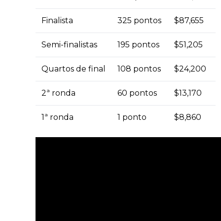
Finalista
325 pontos
$87,655
Semi-finalistas
195 pontos
$51,205
Quartos de final
108 pontos
$24,200
2ª ronda
60 pontos
$13,170
1ª ronda
1 ponto
$8,860