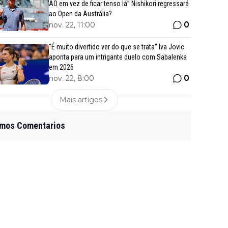
AO em vez de ficar tenso lá” Nishikori regressará
ao Open da Austrália?
0
nov. 22, 11:00
“É muito divertido ver do que se trata” Iva Jovic
aponta para um intrigante duelo com Sabalenka
em 2026
0
nov. 22, 8:00
Mais artigos
imos Comentarios