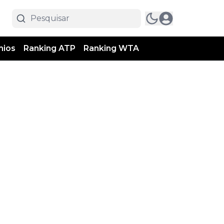
mios
Ranking ATP
Ranking WTA