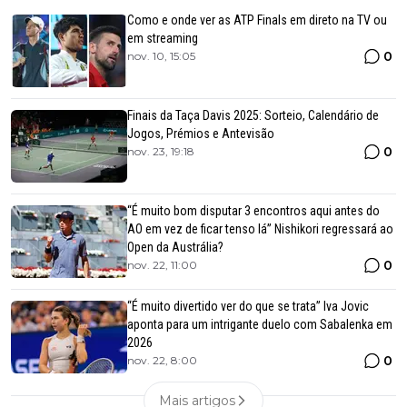
Como e onde ver as ATP Finals em direto na TV ou
em streaming
0
nov. 10, 15:05
Finais da Taça Davis 2025: Sorteio, Calendário de
Jogos, Prémios e Antevisão
0
nov. 23, 19:18
“É muito bom disputar 3 encontros aqui antes do
AO em vez de ficar tenso lá” Nishikori regressará ao
Open da Austrália?
0
nov. 22, 11:00
“É muito divertido ver do que se trata” Iva Jovic
aponta para um intrigante duelo com Sabalenka em
2026
0
nov. 22, 8:00
Mais artigos