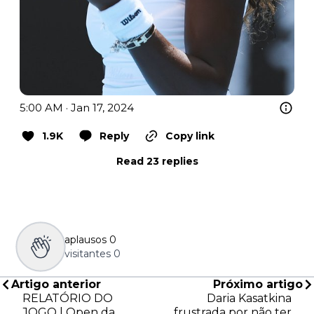
5:00 AM · Jan 17, 2024
1.9K
Reply
Copy link
Read 23 replies
aplausos
0
visitantes
0
Artigo anterior
Próximo artigo
RELATÓRIO DO
Daria Kasatkina
JOGO | Open da
frustrada por não ter