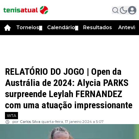
Torneios
Calendário
Resultados
Antevis
▼
▼
RELATÓRIO DO JOGO | Open da
Austrália de 2024: Alycia PARKS
surpreende Leylah FERNANDEZ
com uma atuação impressionante
WTA
por
Carlos Silva
quarta-feira, 17 janeiro 2024 a 5:07