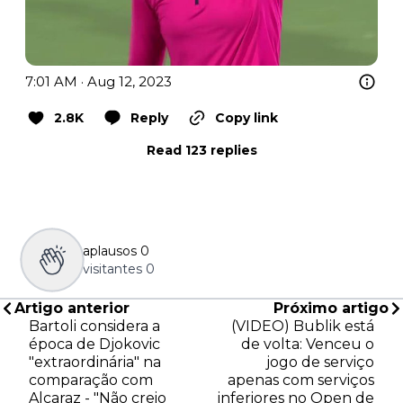
7:01 AM · Aug 12, 2023
2.8K
Reply
Copy link
Read 123 replies
aplausos
0
visitantes
0
Artigo anterior
Próximo artigo
Bartoli considera a
(VIDEO) Bublik está
época de Djokovic
de volta: Venceu o
"extraordinária" na
jogo de serviço
comparação com
apenas com serviços
Alcaraz - "Não creio
inferiores no Open de