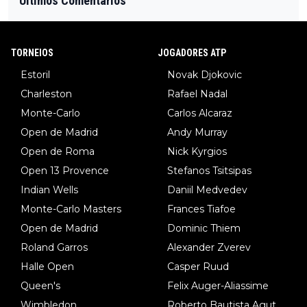
Últimos Comentarios
TORNEIOS
JOGADORES ATP
Estoril
Novak Djokovic
Charleston
Rafael Nadal
Monte-Carlo
Carlos Alcaraz
Open de Madrid
Andy Murray
Open de Roma
Nick Kyrgios
Open 13 Provence
Stefanos Tsitsipas
Indian Wells
Daniil Medvedev
Monte-Carlo Masters
Frances Tiafoe
Open de Madrid
Dominic Thiem
Roland Garros
Alexander Zverev
Halle Open
Casper Ruud
Queen's
Felix Auger-Aliassime
Wimbledon
Roberto Bautista Agut