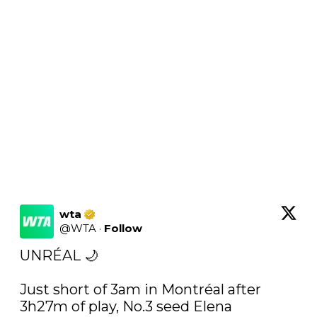
wta
@
WTA
·
Follow
UNRÉAL 🌙

Just short of 3am in Montréal after 
3h27m of play, No.3 seed Elena 