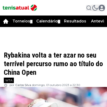
Torneios
Calendário
Resultados
Antevis
▼
▼
Rybakina volta a ter azar no seu
terrível percurso rumo ao título do
China Open
WTA
por
Carlos Silva
domingo, 01 outubro 2023 a 22:30