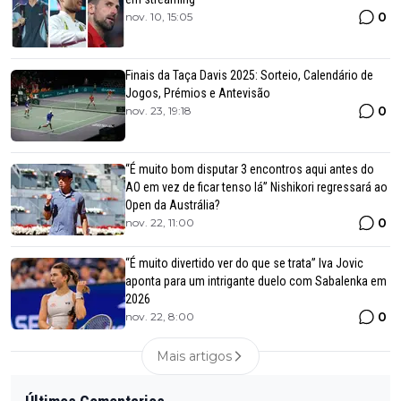
0
nov. 10, 15:05
Finais da Taça Davis 2025: Sorteio, Calendário de
Jogos, Prémios e Antevisão
0
nov. 23, 19:18
“É muito bom disputar 3 encontros aqui antes do
AO em vez de ficar tenso lá” Nishikori regressará ao
Open da Austrália?
0
nov. 22, 11:00
“É muito divertido ver do que se trata” Iva Jovic
aponta para um intrigante duelo com Sabalenka em
2026
0
nov. 22, 8:00
Mais artigos