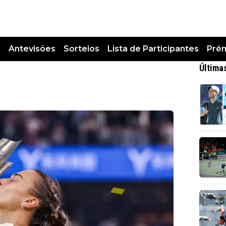
s
Antevisões
Sorteios
Lista de Participantes
Pré
Última