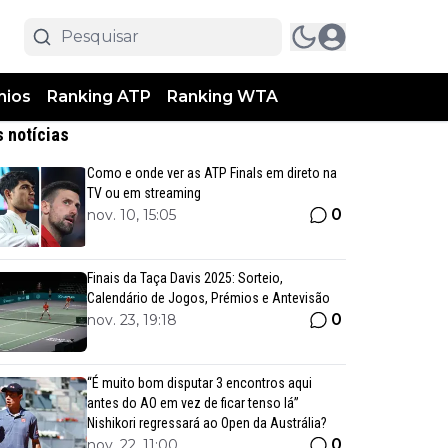
mios
Ranking ATP
Ranking WTA
s notícias
Como e onde ver as ATP Finals em direto na
TV ou em streaming
0
nov. 10, 15:05
Finais da Taça Davis 2025: Sorteio,
Calendário de Jogos, Prémios e Antevisão
0
nov. 23, 19:18
“É muito bom disputar 3 encontros aqui
antes do AO em vez de ficar tenso lá”
Nishikori regressará ao Open da Austrália?
0
nov. 22, 11:00