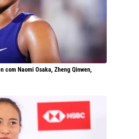
pen com Naomi Osaka, Zheng Qinwen,