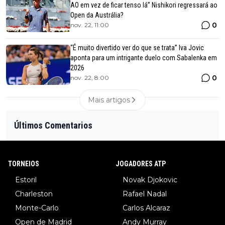
AO em vez de ficar tenso lá” Nishikori regressará ao
Open da Austrália?
0
nov. 22, 11:00
“É muito divertido ver do que se trata” Iva Jovic
aponta para um intrigante duelo com Sabalenka em
2026
0
nov. 22, 8:00
Mais artigos
Últimos Comentarios
TORNEIOS
JOGADORES ATP
Estoril
Novak Djokovic
Charleston
Rafael Nadal
Monte-Carlo
Carlos Alcaraz
Open de Madrid
Andy Murray