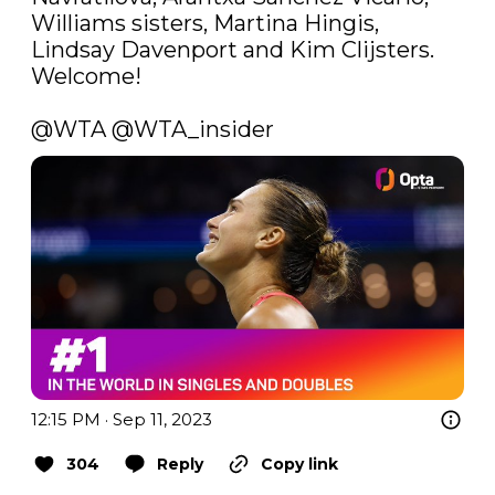
Williams sisters, Martina Hingis, 
Lindsay Davenport and Kim Clijsters. 
Welcome!

@WTA
 @WTA_insider
12:15 PM · Sep 11, 2023
304
Reply
Copy link