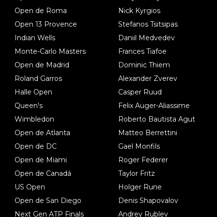
Open de Roma
Nick Kyrgios
Open 13 Provence
Stefanos Tsitsipas
Indian Wells
Daniil Medvedev
Monte-Carlo Masters
Frances Tiafoe
Open de Madrid
Dominic Thiem
Roland Garros
Alexander Zverev
Halle Open
Casper Ruud
Queen's
Felix Auger-Aliassime
Wimbledon
Roberto Bautista Agut
Open de Atlanta
Matteo Berrettini
Open de DC
Gael Monfils
Open de Miami
Roger Federer
Open de Canadá
Taylor Fritz
US Open
Holger Rune
Open de San Diego
Denis Shapovalov
Next Gen ATP Finals
Andrey Rublev