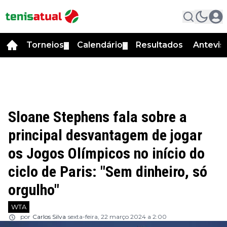
Torneios
Calendário
Resultados
Antevis
▼
▼
Sloane Stephens fala sobre a
principal desvantagem de jogar
os Jogos Olímpicos no início do
ciclo de Paris: "Sem dinheiro, só
orgulho"
WTA
por
Carlos Silva
sexta-feira, 22 março 2024 a 2:00