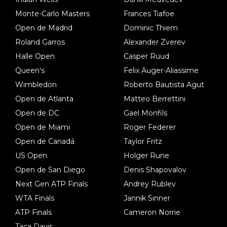
Monte-Carlo Masters
Frances Tiafoe
Open de Madrid
Dominic Thiem
Roland Garros
Alexander Zverev
Halle Open
Casper Ruud
Queen's
Felix Auger-Aliassime
Wimbledon
Roberto Bautista Agut
Open de Atlanta
Matteo Berrettini
Open de DC
Gael Monfils
Open de Miami
Roger Federer
Open de Canadá
Taylor Fritz
US Open
Holger Rune
Open de San Diego
Denis Shapovalov
Next Gen ATP Finals
Andrey Rublev
WTA Finals
Jannik Sinner
ATP Finals
Cameron Norrie
Taça Davis