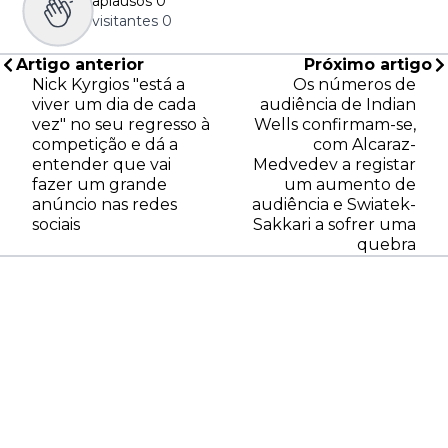
aplausos
0
visitantes
0
Artigo anterior
Próximo artigo
Nick Kyrgios "está a
Os números de
viver um dia de cada
audiência de Indian
vez" no seu regresso à
Wells confirmam-se,
competição e dá a
com Alcaraz-
entender que vai
Medvedev a registar
fazer um grande
um aumento de
anúncio nas redes
audiência e Swiatek-
sociais
Sakkari a sofrer uma
quebra