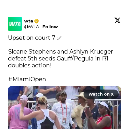
wta
@
WTA
·
Follow
Upset on court 7 ✅

Sloane Stephens and Ashlyn Krueger 
defeat 5th seeds Gauff/Pegula in R1 
doubles action!

#MiamiOpen
Watch on X