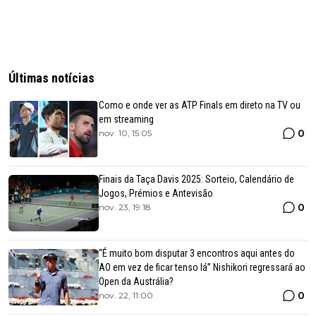
Últimas notícias
Como e onde ver as ATP Finals em direto na TV ou
em streaming
0
nov. 10, 15:05
Finais da Taça Davis 2025: Sorteio, Calendário de
Jogos, Prémios e Antevisão
0
nov. 23, 19:18
“É muito bom disputar 3 encontros aqui antes do
AO em vez de ficar tenso lá” Nishikori regressará ao
Open da Austrália?
0
nov. 22, 11:00