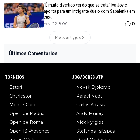
“É muito divertido ver do que se trata” Iva Jovic
aponta para um intrigante duelo com Sabalenka em
2026
0
nov. 22, 8:00
Mais artigos
Últimos Comentarios
TORNEIOS
JOGADORES ATP
Estoril
Novak Djokovic
Charleston
Rafael Nadal
Monte-Carlo
Carlos Alcaraz
Open de Madrid
Andy Murray
Open de Roma
Nick Kyrgios
Open 13 Provence
Stefanos Tsitsipas
Indian Wells
Daniil Medvedev