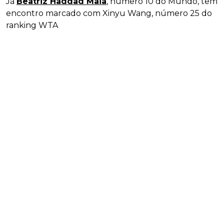
Já
Beatriz Haddad Maia
, número 10 do Mundo, tem
encontro marcado com Xinyu Wang, número 25 do
ranking WTA