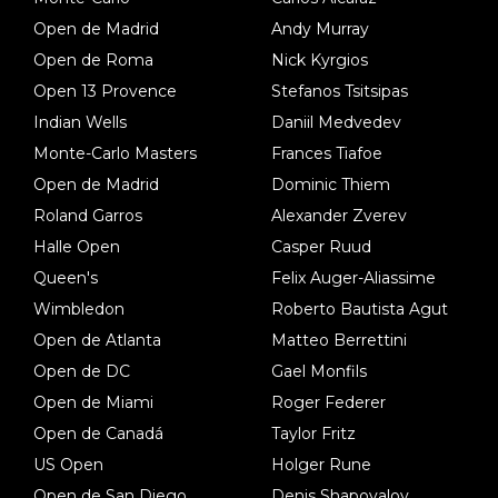
Open de Madrid
Andy Murray
Open de Roma
Nick Kyrgios
Open 13 Provence
Stefanos Tsitsipas
Indian Wells
Daniil Medvedev
Monte-Carlo Masters
Frances Tiafoe
Open de Madrid
Dominic Thiem
Roland Garros
Alexander Zverev
Halle Open
Casper Ruud
Queen's
Felix Auger-Aliassime
Wimbledon
Roberto Bautista Agut
Open de Atlanta
Matteo Berrettini
Open de DC
Gael Monfils
Open de Miami
Roger Federer
Open de Canadá
Taylor Fritz
US Open
Holger Rune
Open de San Diego
Denis Shapovalov