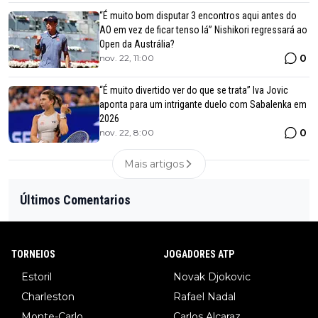
“É muito bom disputar 3 encontros aqui antes do
AO em vez de ficar tenso lá” Nishikori regressará ao
Open da Austrália?
0
nov. 22, 11:00
“É muito divertido ver do que se trata” Iva Jovic
aponta para um intrigante duelo com Sabalenka em
2026
0
nov. 22, 8:00
Mais artigos
Últimos Comentarios
TORNEIOS
JOGADORES ATP
Estoril
Novak Djokovic
Charleston
Rafael Nadal
Monte-Carlo
Carlos Alcaraz