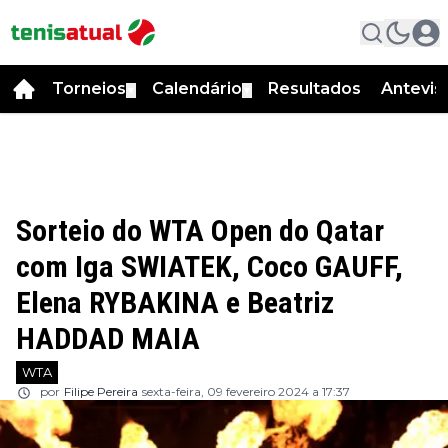
Torneios
Calendário
Resultados
Antevis
▼
▼
Sorteio do WTA Open do Qatar
com Iga SWIATEK, Coco GAUFF,
Elena RYBAKINA e Beatriz
HADDAD MAIA
WTA
por
Filipe Pereira
sexta-feira, 09 fevereiro 2024 a 17:37