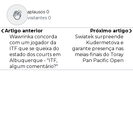
aplausos
0
visitantes
0
Artigo anterior
Próximo artigo
Wawrinka concorda
Swiatek surpreende
com um jogador da
Kudermetova e
ITF que se queixa do
garante presença nas
estado dos courts em
meias-finais do Toray
Albuquerque - "ITF,
Pan Pacific Open
algum comentário?"