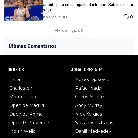
aponta para um intrigante duelo com Sabalenka em
2026
0
nov. 22, 8:00
Mais artigos
Últimos Comentarios
TORNEIOS
JOGADORES ATP
Estoril
Novak Djokovic
Charleston
Rafael Nadal
Monte-Carlo
Carlos Alcaraz
Open de Madrid
Andy Murray
Open de Roma
Nick Kyrgios
Open 13 Provence
Stefanos Tsitsipas
Indian Wells
Daniil Medvedev