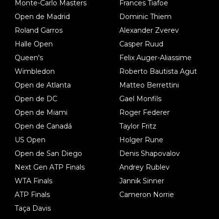
Monte-Carlo Masters
Frances Tiafoe
Open de Madrid
Dominic Thiem
Roland Garros
Alexander Zverev
Halle Open
Casper Ruud
Queen's
Felix Auger-Aliassime
Wimbledon
Roberto Bautista Agut
Open de Atlanta
Matteo Berrettini
Open de DC
Gael Monfils
Open de Miami
Roger Federer
Open de Canadá
Taylor Fritz
US Open
Holger Rune
Open de San Diego
Denis Shapovalov
Next Gen ATP Finals
Andrey Rublev
WTA Finals
Jannik Sinner
ATP Finals
Cameron Norrie
Taça Davis