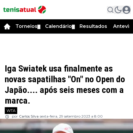
Torneios
Calendário
Resultados
Antevis
▼
▼
Iga Swiatek usa finalmente as
novas sapatilhas "On" no Open do
Japão.... após seis meses com a
marca.
WTA
por
Carlos Silva
sexta-feira, 29 setembro 2023 a 8:00