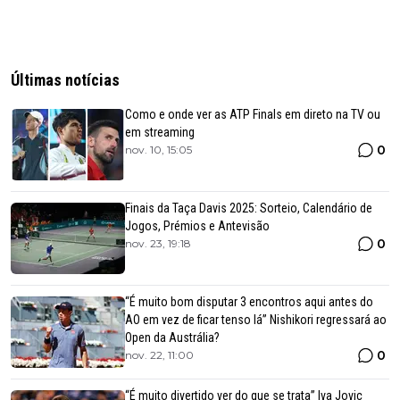
Últimas notícias
Como e onde ver as ATP Finals em direto na TV ou
em streaming
0
nov. 10, 15:05
Finais da Taça Davis 2025: Sorteio, Calendário de
Jogos, Prémios e Antevisão
0
nov. 23, 19:18
“É muito bom disputar 3 encontros aqui antes do
AO em vez de ficar tenso lá” Nishikori regressará ao
Open da Austrália?
0
nov. 22, 11:00
“É muito divertido ver do que se trata” Iva Jovic