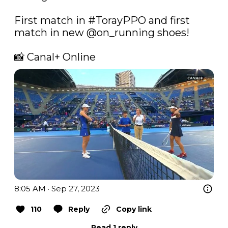
First match in 
#TorayPPO
 and first 
match in new 
@on_running
 shoes!

📸 Canal+ Online 
8:05 AM · Sep 27, 2023
110
Reply
Copy link
Read 1 reply