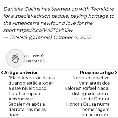
Danielle Collins has teamed up with Tecnifibre
for a special-edition paddle, paying homage to
the American's newfound love for the
sport.
https://t.co/Wi3TCvh15w
— TENNIS (@Tennis)
October 4, 2025
aplausos
0
visitantes
0
Artigo anterior
Próximo artigo
"Ela e Aryna são duras
"Nenhum objetivo
quando estão a jogar
vem antes dos
a esse nível": Coco
valores" Rafael Nadal
Gauff compara
distinguido com o
Anisimova e
título de Doutor
Sabalenka após a
Honoris Causa numa
derrota nas meias-
homenagem
finais
emocionante