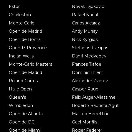
Estoril
Novak Djokovic
Charleston
Rafael Nadal
Monte-Carlo
Carlos Alcaraz
Open de Madrid
Andy Murray
Open de Roma
Nick Kyrgios
Open 13 Provence
Stefanos Tsitsipas
Indian Wells
Daniil Medvedev
Monte-Carlo Masters
Frances Tiafoe
Open de Madrid
Dominic Thiem
Roland Garros
Alexander Zverev
Halle Open
Casper Ruud
Queen's
Felix Auger-Aliassime
Wimbledon
Roberto Bautista Agut
Open de Atlanta
Matteo Berrettini
Open de DC
Gael Monfils
Open de Miami
Roger Federer