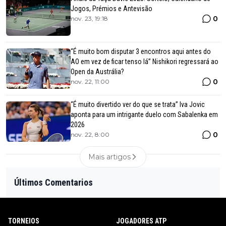
Jogos, Prémios e Antevisão
0
nov. 23, 19:18
“É muito bom disputar 3 encontros aqui antes do
AO em vez de ficar tenso lá” Nishikori regressará ao
Open da Austrália?
0
nov. 22, 11:00
“É muito divertido ver do que se trata” Iva Jovic
aponta para um intrigante duelo com Sabalenka em
2026
0
nov. 22, 8:00
Mais artigos
Últimos Comentarios
TORNEIOS
JOGADORES ATP