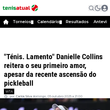
Torneios
Calendário
Resultados
Antevis
▼
▼
"Ténis. Lamento" Danielle Collins
reitera o seu primeiro amor,
apesar da recente ascensão do
pickleball
WTA
por
Carlos Silva
domingo, 05 outubro 2025 a 21:00