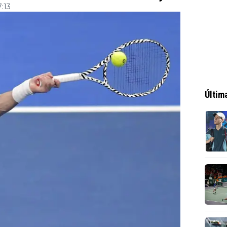
7:13
Últim