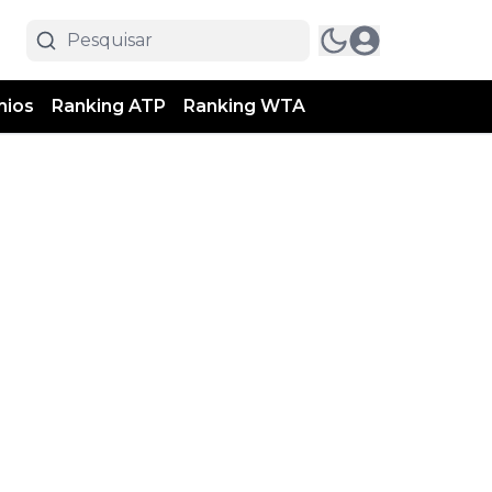
mios
Ranking ATP
Ranking WTA