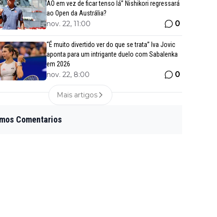
AO em vez de ficar tenso lá” Nishikori regressará
ao Open da Austrália?
0
nov. 22, 11:00
“É muito divertido ver do que se trata” Iva Jovic
aponta para um intrigante duelo com Sabalenka
em 2026
0
nov. 22, 8:00
Mais artigos
imos Comentarios