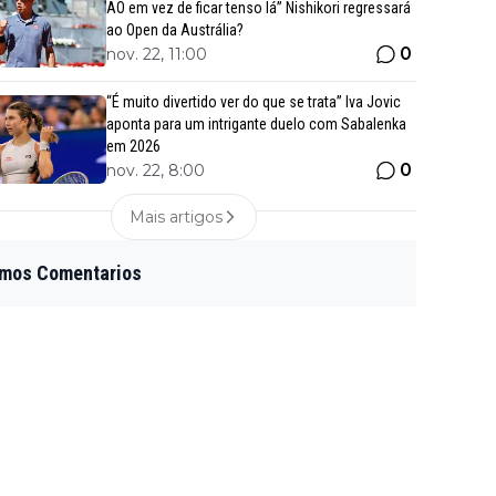
AO em vez de ficar tenso lá” Nishikori regressará
ao Open da Austrália?
0
nov. 22, 11:00
“É muito divertido ver do que se trata” Iva Jovic
aponta para um intrigante duelo com Sabalenka
em 2026
0
nov. 22, 8:00
Mais artigos
imos Comentarios