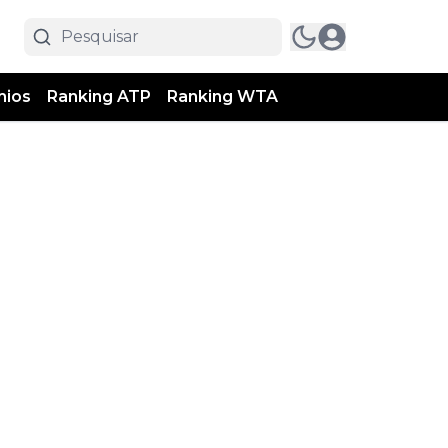
mios
Ranking ATP
Ranking WTA