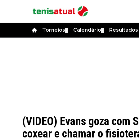
Torneios
Calendário
Resultado
▼
▼
(VIDEO) Evans goza com Si
coxear e chamar o fisiote