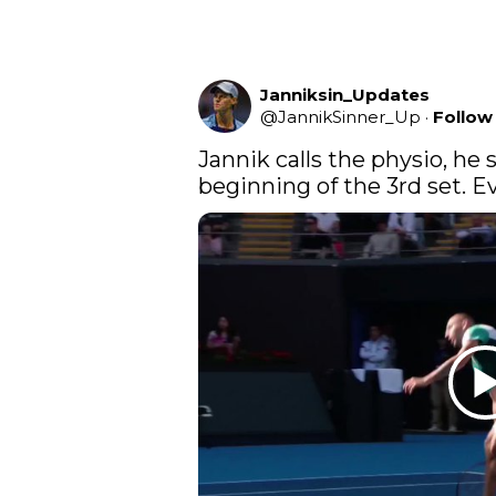
Janniksin_Updates
@
JannikSinner_Up
·
Follow
Jannik calls the physio, he 
beginning of the 3rd set. E