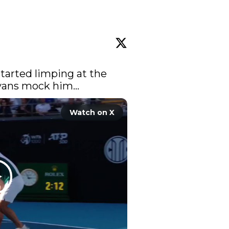
started limping at the 
vans mock him...
Watch on X