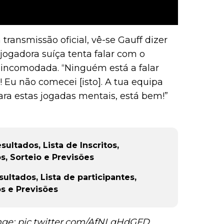
ansmissão oficial, vê-se Gauff dizer
jogadora suíça tenta falar com o
e incomodada. “Ninguém está a falar
! Eu não comecei [isto]. A tua equipa
para estas jogadas mentais, está bem!”
ltados, Lista de Inscritos,
s, Sorteio e Previsões
ltados, Lista de participantes,
s e Previsões
nge:
pic.twitter.com/AfNLqHdGFD