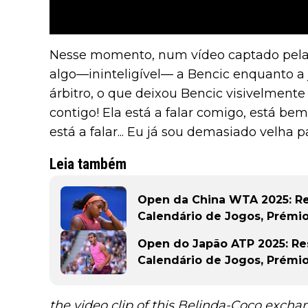
Nesse momento, num vídeo captado pela tr
algo—ininteligível— a Bencic enquanto a 
árbitro, o que deixou Bencic visivelment
contigo! Ela está a falar comigo, está bem
está a falar... Eu já sou demasiado velha 
Leia também
Open da China WTA 2025: Resu
Calendário de Jogos, Prémio
Open do Japão ATP 2025: Resu
Calendário de Jogos, Prémio
the video clip of this Belinda-Coco excha