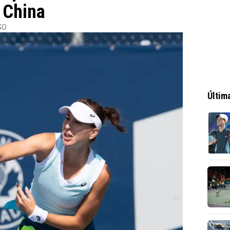
 China
30
Últim