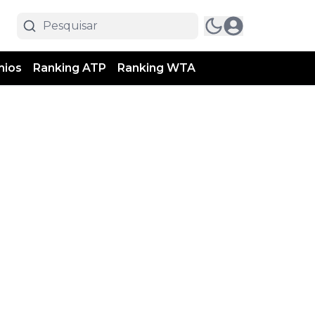
mios
Ranking ATP
Ranking WTA