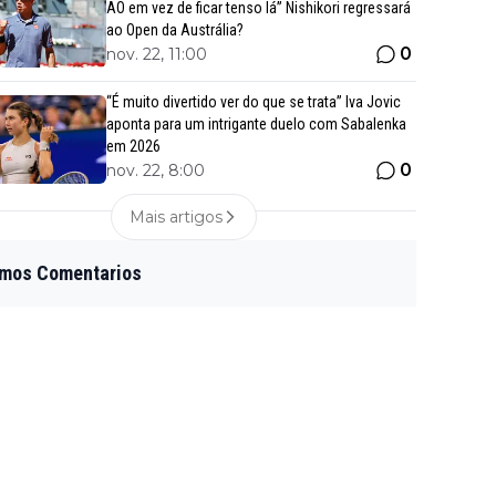
AO em vez de ficar tenso lá” Nishikori regressará
ao Open da Austrália?
0
nov. 22, 11:00
“É muito divertido ver do que se trata” Iva Jovic
aponta para um intrigante duelo com Sabalenka
em 2026
0
nov. 22, 8:00
Mais artigos
imos Comentarios