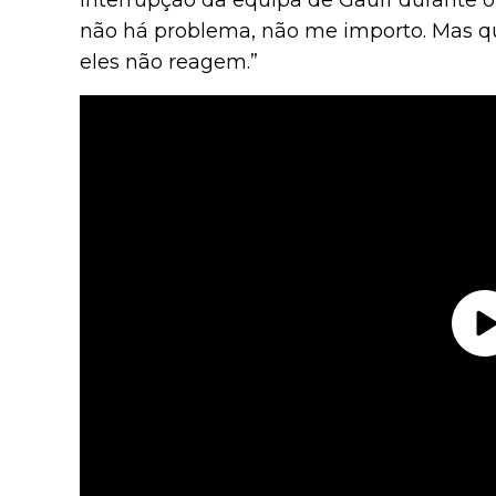
interrupção da equipa de Gauff durante o
não há problema, não me importo. Mas qua
eles não reagem.”