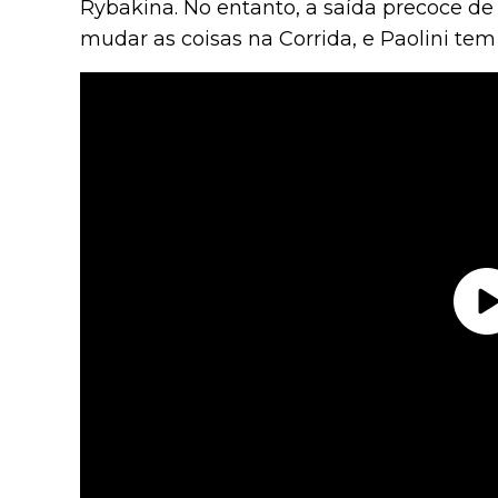
Rybakina. No entanto, a saída precoce d
mudar as coisas na Corrida, e Paolini tem