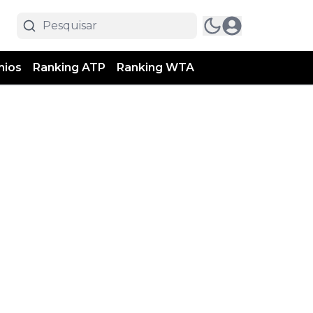
mios
Ranking ATP
Ranking WTA