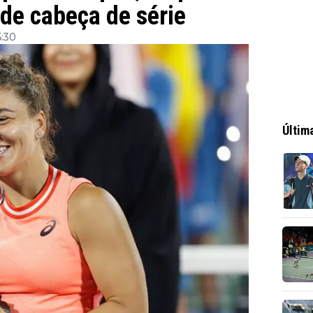
de cabeça de série
5:30
Últim