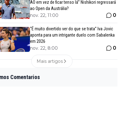
AO em vez de ficar tenso lá” Nishikori regressará
ao Open da Austrália?
0
nov. 22, 11:00
“É muito divertido ver do que se trata” Iva Jovic
aponta para um intrigante duelo com Sabalenka
em 2026
0
nov. 22, 8:00
Mais artigos
imos Comentarios