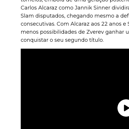
Carlos Alcaraz como Jannik Sinner dividir
Slam disputados, chegando mesmo a defro
consecutivas. Com Alcaraz aos 22 anos e
menos possibilidades de Zverev ganhar u
conquistar o seu segundo título.