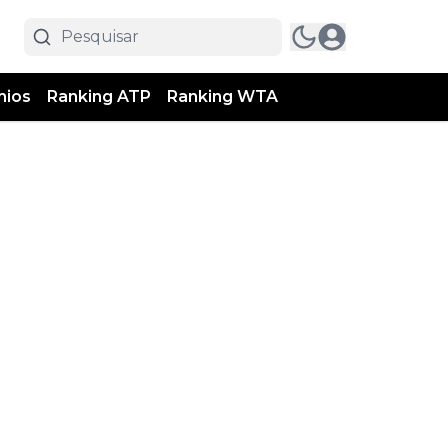
mios
Ranking ATP
Ranking WTA