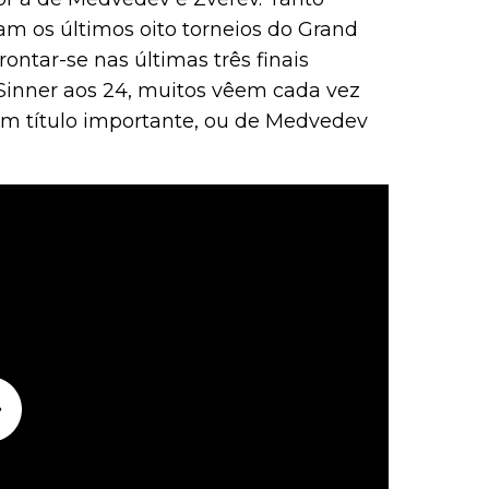
am os últimos oito torneios do Grand
ntar-se nas últimas três finais
 Sinner aos 24, muitos vêem cada vez
m título importante, ou de Medvedev