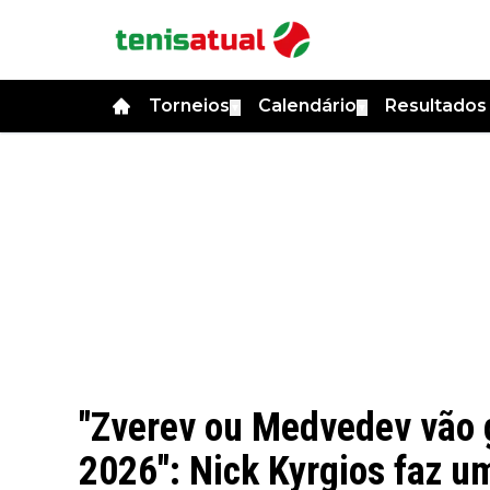
Torneios
Calendário
Resultado
▼
▼
"Zverev ou Medvedev vão
2026": Nick Kyrgios faz u