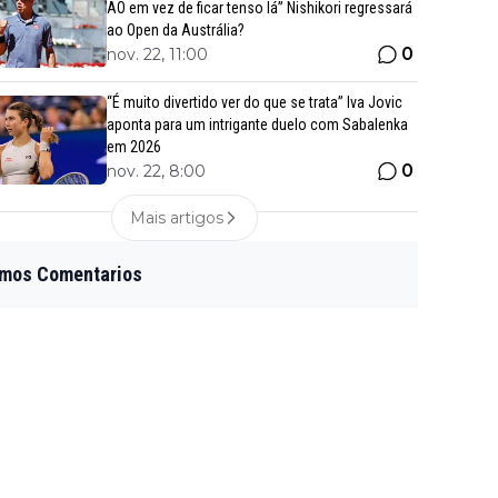
AO em vez de ficar tenso lá” Nishikori regressará
ao Open da Austrália?
0
nov. 22, 11:00
“É muito divertido ver do que se trata” Iva Jovic
aponta para um intrigante duelo com Sabalenka
em 2026
0
nov. 22, 8:00
Mais artigos
imos Comentarios