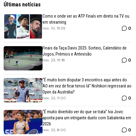
Últimas notícias
Como e onde ver as ATP Finals em direto na TV ou
em streaming
0
nov. 10, 15:05
Finais da Taça Davis 2025: Sorteio, Calendário de
Jogos, Prémios e Antevisão
0
nov. 23, 19:18
“É muito bom disputar 3 encontros aqui antes do
AO em vez de ficar tenso lá” Nishikori regressará ao
Open da Austrália?
0
nov. 22, 11:00
“É muito divertido ver do que se trata” Iva Jovic
aponta para um intrigante duelo com Sabalenka em
2026
0
nov. 22, 8:00