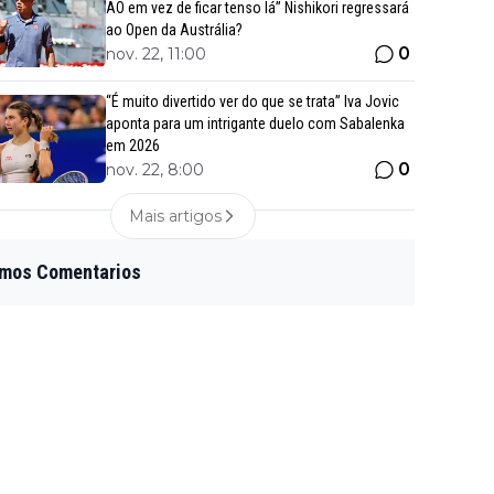
AO em vez de ficar tenso lá” Nishikori regressará
ao Open da Austrália?
0
nov. 22, 11:00
“É muito divertido ver do que se trata” Iva Jovic
aponta para um intrigante duelo com Sabalenka
em 2026
0
nov. 22, 8:00
Mais artigos
imos Comentarios