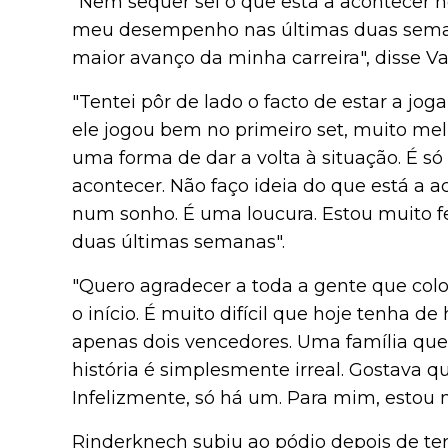
"Nem sequer sei o que está a acontecer
meu desempenho nas últimas duas semana
maior avanço da minha carreira", disse Va
"Tentei pôr de lado o facto de estar a joga
ele jogou bem no primeiro set, muito mel
uma forma de dar a volta à situação. É só 
acontecer. Não faço ideia do que está a
num sonho. É uma loucura. Estou muito 
duas últimas semanas".
"Quero agradecer a toda a gente que colo
o início. É muito difícil que hoje tenha 
apenas dois vencedores. Uma família que 
história é simplesmente irreal. Gostava 
Infelizmente, só há um. Para mim, estou mu
Rinderknech subiu ao pódio depois de ter