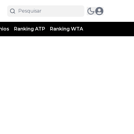
mios
Ranking ATP
Ranking WTA