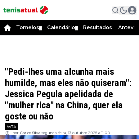
Torneios
Calendário
Resultados
Antevis
▼
▼
"Pedi-lhes uma alcunha mais
humilde, mas eles não quiseram":
Jessica Pegula apelidada de
"mulher rica" na China, quer ela
goste ou não
WTA
por
Carlos Silva
segunda-feira, 13 outubro 2025 a 11:00