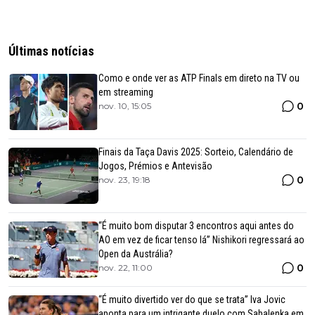
Últimas notícias
Como e onde ver as ATP Finals em direto na TV ou
em streaming
0
nov. 10, 15:05
Finais da Taça Davis 2025: Sorteio, Calendário de
Jogos, Prémios e Antevisão
0
nov. 23, 19:18
“É muito bom disputar 3 encontros aqui antes do
AO em vez de ficar tenso lá” Nishikori regressará ao
Open da Austrália?
0
nov. 22, 11:00
“É muito divertido ver do que se trata” Iva Jovic
aponta para um intrigante duelo com Sabalenka em