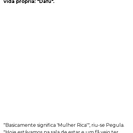
vida própria: "Dafu".
"Basicamente significa 'Mulher Rica'", riu-se Pegula.
"Hoje estávamos na sala de estar e um fã veio ter