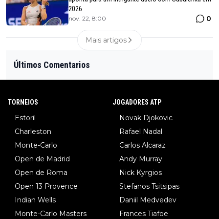
2026
0
nov. 22, 8:00
Mais artigos
Últimos Comentarios
TORNEIOS
JOGADORES ATP
Estoril
Novak Djokovic
Charleston
Rafael Nadal
Monte-Carlo
Carlos Alcaraz
Open de Madrid
Andy Murray
Open de Roma
Nick Kyrgios
Open 13 Provence
Stefanos Tsitsipas
Indian Wells
Daniil Medvedev
Monte-Carlo Masters
Frances Tiafoe