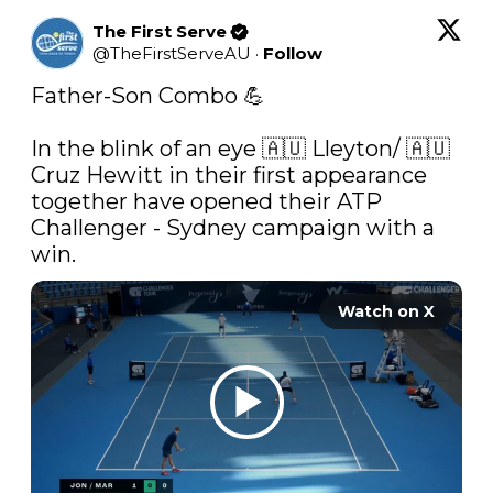
The First Serve
@
TheFirstServeAU
·
Follow
Father-Son Combo 💪 

In the blink of an eye 🇦🇺 Lleyton/ 🇦🇺 
Cruz Hewitt in their first appearance 
together have opened their ATP 
Challenger - Sydney campaign with a 
win. 
Watch on X