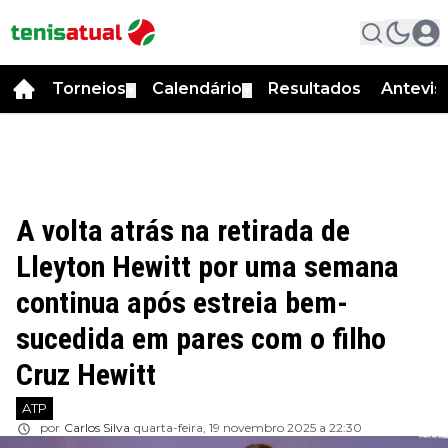
Torneios
Calendário
Resultados
Antevis
▼
▼
A volta atrás na retirada de
Lleyton Hewitt por uma semana
continua após estreia bem-
sucedida em pares com o filho
Cruz Hewitt
ATP
por
Carlos Silva
quarta-feira, 19 novembro 2025 a 22:30