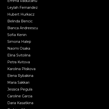
Emma Raducanu
Leylah Fernandez
Hubert Hurkacz
Belinda Bencic
Bianca Andreescu
Sofia Kenin
Simona Halep
Naomi Osaka
Elina Svitolina
Petra Kvitova
Karolina Pliskova
Elena Rybakina
Maria Sakkari
Jessica Pegula
Caroline Garcia
Daria Kasatkina