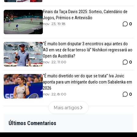
Finais da Taça Davis 2025: Sorteio, Calendário de
Jogos, Prémios e Antevisão
0
nov. 23, 19:18
“É muito bom disputar 3 encontros aqui antes do
AO em vez de ficar tenso lá” Nishikori regressará ao
Open da Austrália?
0
nov. 22, 11:00
“É muito divertido ver do que se trata” Iva Jovic
aponta para um intrigante duelo com Sabalenka em
2026
0
nov. 22, 8:00
Mais artigos
Últimos Comentarios