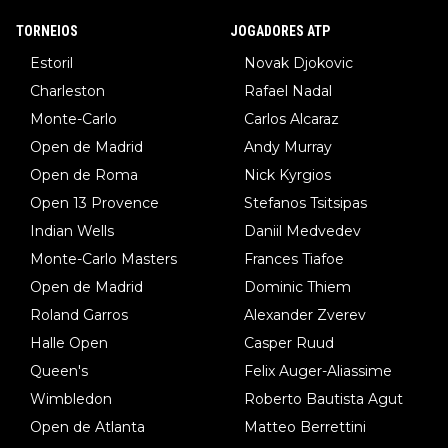
TORNEIOS
JOGADORES ATP
Estoril
Novak Djokovic
Charleston
Rafael Nadal
Monte-Carlo
Carlos Alcaraz
Open de Madrid
Andy Murray
Open de Roma
Nick Kyrgios
Open 13 Provence
Stefanos Tsitsipas
Indian Wells
Daniil Medvedev
Monte-Carlo Masters
Frances Tiafoe
Open de Madrid
Dominic Thiem
Roland Garros
Alexander Zverev
Halle Open
Casper Ruud
Queen's
Felix Auger-Aliassime
Wimbledon
Roberto Bautista Agut
Open de Atlanta
Matteo Berrettini