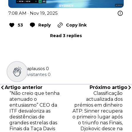
7:08 AM · Nov 19, 2025
53
Reply
Copy link
Read 3 replies
aplausos
0
visitantes
0
Artigo anterior
Próximo artigo
“Não creio que tenha
Classificação
atenuado o
actualizada dos
entusiasmo” CEO da
prémios em dinheiro
ITF desvaloriza as
ATP: Sinner recupera
desistências de
o primeiro lugar após
grandes estrelas das
o triunfo nas Finais,
Finais da Taça Davis
Djokovic desce na