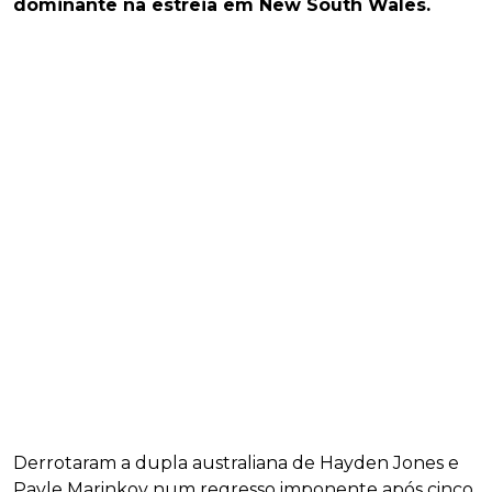
dominante na estreia em New South Wales.
Derrotaram a dupla australiana de Hayden Jones e
Pavle Marinkov num regresso imponente após cinco