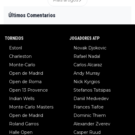
Mais artigos
Últimos Comentarios
TORNEIOS
JOGADORES ATP
Estoril
Novak Djokovic
Charleston
Rafael Nadal
Monte-Carlo
Carlos Alcaraz
Open de Madrid
Andy Murray
Open de Roma
Nick Kyrgios
Open 13 Provence
Stefanos Tsitsipas
Indian Wells
Daniil Medvedev
Monte-Carlo Masters
Frances Tiafoe
Open de Madrid
Dominic Thiem
Roland Garros
Alexander Zverev
Halle Open
Casper Ruud