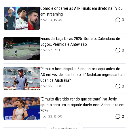
Como e onde ver as ATP Finals em direto na TV ou
em streaming
0
nov. 10, 15:05
Finais da Taça Davis 2025: Sorteio, Calendário de
Jogos, Prémios e Antevisão
0
nov. 23, 19:18
“É muito bom disputar 3 encontros aqui antes do
AO em vez de ficar tenso lá” Nishikori regressará ao
Open da Austrália?
0
nov. 22, 11:00
“É muito divertido ver do que se trata” Iva Jovic
aponta para um intrigante duelo com Sabalenka em
2026
0
nov. 22, 8:00