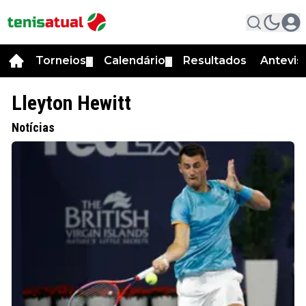
Torneios
Calendário
Resultados
Antevis
▼
▼
Lleyton Hewitt
Notícias