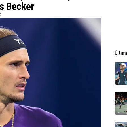
is Becker
3
Últim