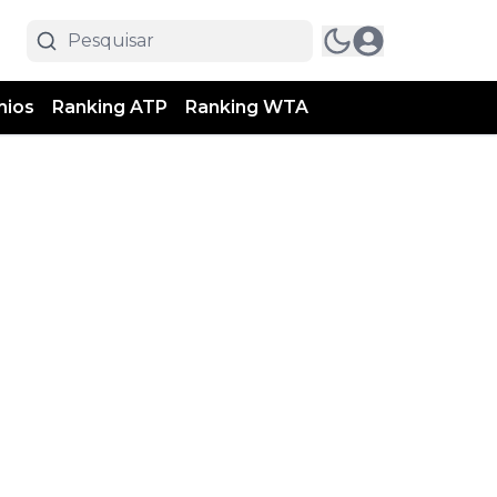
mios
Ranking ATP
Ranking WTA