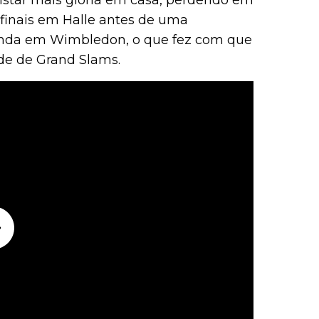
istar mais glória em casa, perdendo em
s-finais em Halle antes de uma
onda em Wimbledon, o que fez com que
rde de Grand Slams.