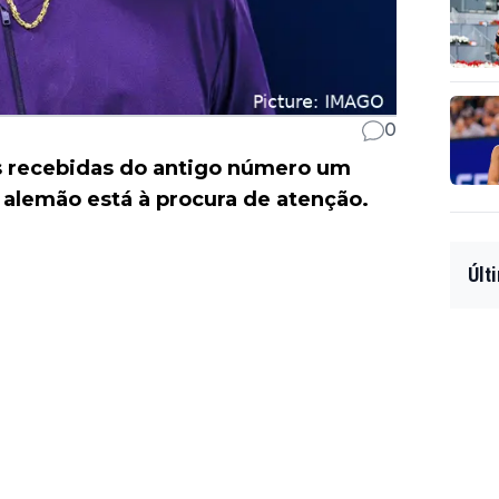
0
s recebidas do antigo número um
 alemão está à procura de atenção.
Últ