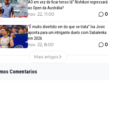
AO em vez de ficar tenso lá” Nishikori regressará
ao Open da Austrália?
0
nov. 22, 11:00
“É muito divertido ver do que se trata” Iva Jovic
aponta para um intrigante duelo com Sabalenka
em 2026
0
nov. 22, 8:00
Mais artigos
imos Comentarios