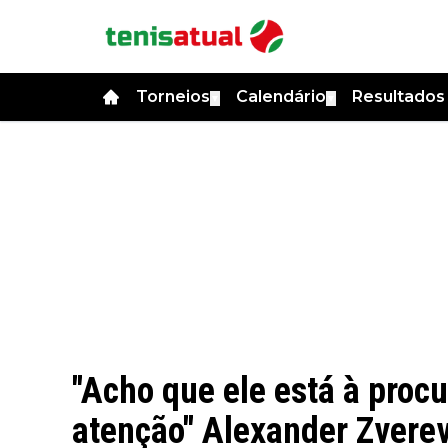
Torneios
Calendário
Resultado
▼
▼
"Acho que ele está à proc
atenção" Alexander Zverev