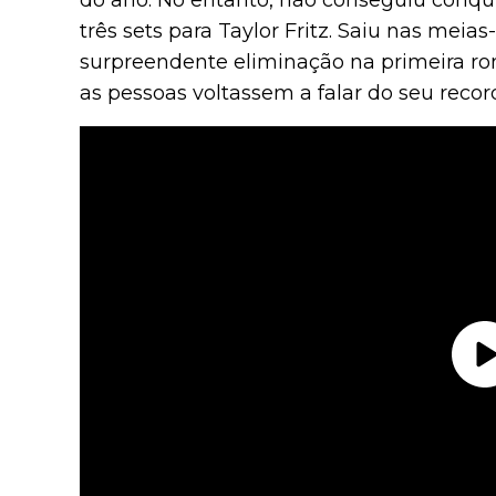
do ano. No entanto, não conseguiu conqu
três sets para Taylor Fritz. Saiu nas meia
surpreendente eliminação na primeira r
as pessoas voltassem a falar do seu reco