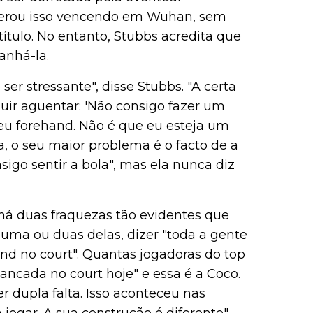
erou isso vencendo em Wuhan, sem
ítulo. No entanto, Stubbs acredita que
anhá-la.
er stressante", disse Stubbs. "A certa
guir aguentar: 'Não consigo fazer um
eu forehand. Não é que eu esteja um
a, o seu maior problema é o facto de a
igo sentir a bola", mas ela nunca diz
há duas fraquezas tão evidentes que
 uma ou duas delas, dizer "toda a gente
nd no court". Quantas jogadoras do top
ancada no court hoje" e essa é a Coco.
r dupla falta. Isso aconteceu nas