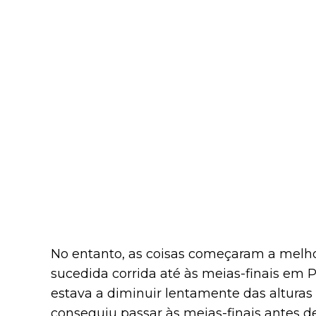
No entanto, as coisas começaram a melh
sucedida corrida até às meias-finais em 
estava a diminuir lentamente das alturas
conseguiu passar às meias-finais antes d