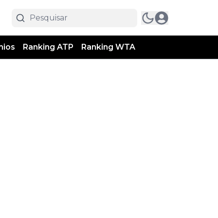
mios
Ranking ATP
Ranking WTA