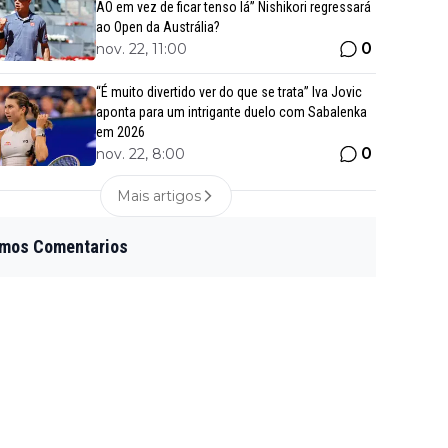
AO em vez de ficar tenso lá” Nishikori regressará
ao Open da Austrália?
0
nov. 22, 11:00
“É muito divertido ver do que se trata” Iva Jovic
aponta para um intrigante duelo com Sabalenka
em 2026
0
nov. 22, 8:00
Mais artigos
imos Comentarios