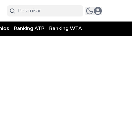
mios
Ranking ATP
Ranking WTA