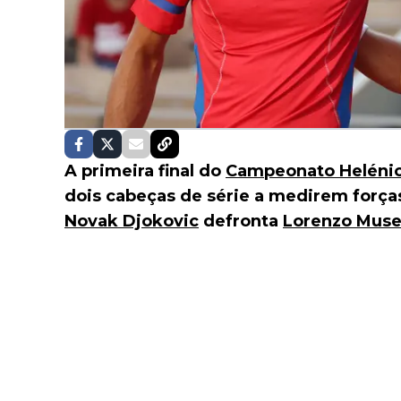
A primeira final do
Campeonato Heléni
dois cabeças de série a medirem força
Novak Djokovic
defronta
Lorenzo Muse