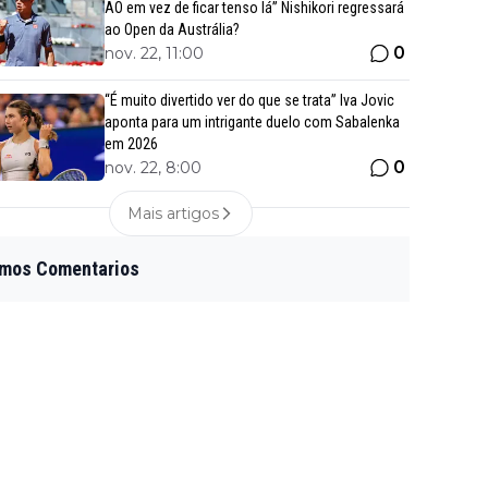
AO em vez de ficar tenso lá” Nishikori regressará
ao Open da Austrália?
0
nov. 22, 11:00
“É muito divertido ver do que se trata” Iva Jovic
aponta para um intrigante duelo com Sabalenka
em 2026
0
nov. 22, 8:00
Mais artigos
imos Comentarios