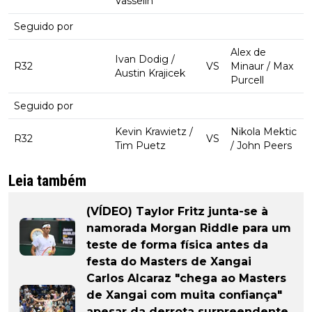
Vasselin
Seguido por
Alex de
Ivan Dodig /
R32
VS
Minaur / Max
Austin Krajicek
Purcell
Seguido por
Kevin Krawietz /
Nikola Mektic
R32
VS
Tim Puetz
/ John Peers
Leia também
(VÍDEO) Taylor Fritz junta-se à
namorada Morgan Riddle para um
teste de forma física antes da
festa do Masters de Xangai
Carlos Alcaraz "chega ao Masters
de Xangai com muita confiança"
apesar da derrota surpreendente