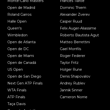
Monte-Carlo Masters
Frances Tiafoe
Open de Madrid
Dominic Thiem
Roland Garros
Alexander Zverev
Halle Open
Casper Ruud
Queen's
Felix Auger-Aliassime
Wimbledon
Roberto Bautista Agut
Open de Atlanta
Matteo Berrettini
Open de DC
Gael Monfils
Open de Miami
Roger Federer
Open de Canadá
Taylor Fritz
US Open
Holger Rune
Open de San Diego
Denis Shapovalov
Next Gen ATP Finals
Andrey Rublev
WTA Finals
Jannik Sinner
ATP Finals
Cameron Norrie
Taça Davis