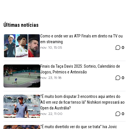
Últimas notícias
Como e onde ver as ATP Finals em direto na TV ou
em streaming
0
nov. 10, 15:05
Finais da Taça Davis 2025: Sorteio, Calendário de
Jogos, Prémios e Antevisão
0
nov. 23, 19:18
“É muito bom disputar 3 encontros aqui antes do
AO em vez de ficar tenso lá” Nishikori regressará ao
Open da Austrália?
0
nov. 22, 11:00
“É muito divertido ver do que se trata” Iva Jovic