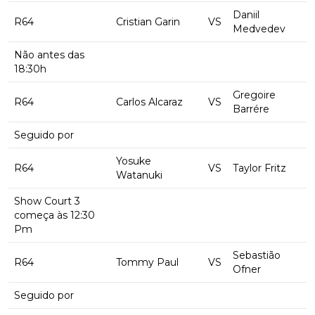
Daniil
R64
Cristian Garin
VS
Medvedev
Não antes das
18:30h
Gregoire
R64
Carlos Alcaraz
VS
Barrére
Seguido por
Yosuke
R64
VS
Taylor Fritz
Watanuki
Show Court 3
começa às 12:30
Pm
Sebastião
R64
Tommy Paul
VS
Ofner
Seguido por