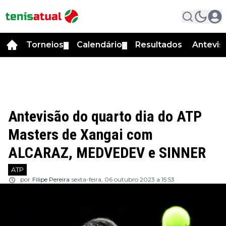
Torneios
Calendário
Resultados
Antevis
▼
▼
Antevisão do quarto dia do ATP
Masters de Xangai com
ALCARAZ, MEDVEDEV e SINNER
ATP
por
Filipe Pereira
sexta-feira, 06 outubro 2023 a 15:53