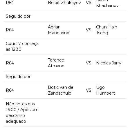
R64
Beibit Zhukayev
VS
Khachanov
Seguido por
Adrian
Chun-Hsin
R64
VS
Mannarino
Tseng
Court 7 começa
às 12:30
Terence
R64
VS
Nicolas Jarry
Atmane
Seguido por
Botic van de
Ugo
R64
VS
Zandschulp
Humbert
Não antes das
16:00 / Após um
descanso
adequado