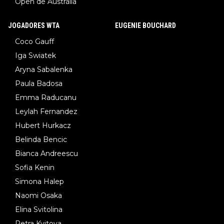
Open de Austrália
JOGADORES WTA
EUGENIE BOUCHARD
Coco Gauff
Iga Swiatek
Aryna Sabalenka
Paula Badosa
Emma Raducanu
Leylah Fernandez
Hubert Hurkacz
Belinda Bencic
Bianca Andreescu
Sofia Kenin
Simona Halep
Naomi Osaka
Elina Svitolina
Petra Kvitova