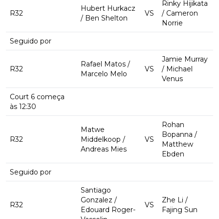
Rinky Hijikata
Hubert Hurkacz
R32
VS
/ Cameron
/ Ben Shelton
Norrie
Seguido por
Jamie Murray
Rafael Matos /
R32
VS
/ Michael
Marcelo Melo
Venus
Court 6 começa
às 12:30
Rohan
Matwe
Bopanna /
R32
Middelkoop /
VS
Matthew
Andreas Mies
Ebden
Seguido por
Santiago
Gonzalez /
Zhe Li /
R32
VS
Edouard Roger-
Fajing Sun