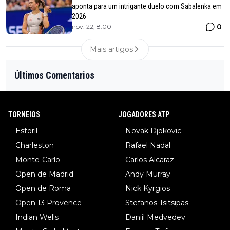
aponta para um intrigante duelo com Sabalenka em
2026
0
nov. 22, 8:00
Mais artigos
Últimos Comentarios
TORNEIOS
JOGADORES ATP
Estoril
Novak Djokovic
Charleston
Rafael Nadal
Monte-Carlo
Carlos Alcaraz
Open de Madrid
Andy Murray
Open de Roma
Nick Kyrgios
Open 13 Provence
Stefanos Tsitsipas
Indian Wells
Daniil Medvedev