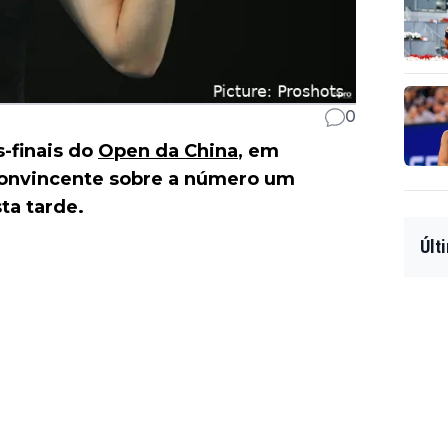
0
-finais do
Open da China
, em
convincente sobre a número um
sta tarde.
Últ