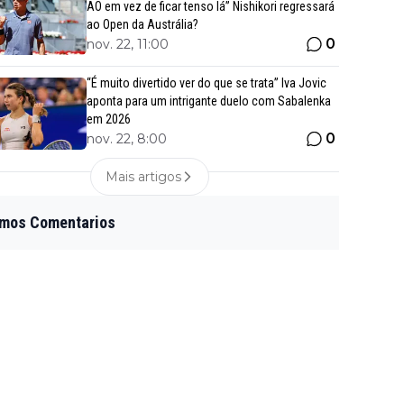
AO em vez de ficar tenso lá” Nishikori regressará
ao Open da Austrália?
0
nov. 22, 11:00
“É muito divertido ver do que se trata” Iva Jovic
aponta para um intrigante duelo com Sabalenka
em 2026
0
nov. 22, 8:00
Mais artigos
imos Comentarios