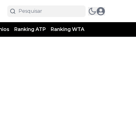
mios
Ranking ATP
Ranking WTA