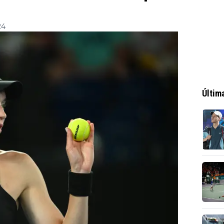
24
Últim