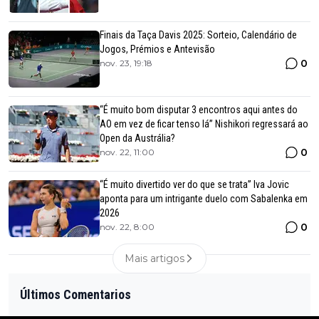
Finais da Taça Davis 2025: Sorteio, Calendário de
Jogos, Prémios e Antevisão
0
nov. 23, 19:18
“É muito bom disputar 3 encontros aqui antes do
AO em vez de ficar tenso lá” Nishikori regressará ao
Open da Austrália?
0
nov. 22, 11:00
“É muito divertido ver do que se trata” Iva Jovic
aponta para um intrigante duelo com Sabalenka em
2026
0
nov. 22, 8:00
Mais artigos
Últimos Comentarios