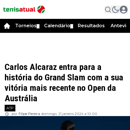
Torneios
Calendário
Resultados
Antevis
▼
▼
Carlos Alcaraz entra para a
história do Grand Slam com a sua
vitória mais recente no Open da
Austrália
ATP
por
Filipe Pereira
domingo, 21 janeiro 2024 a 10:00