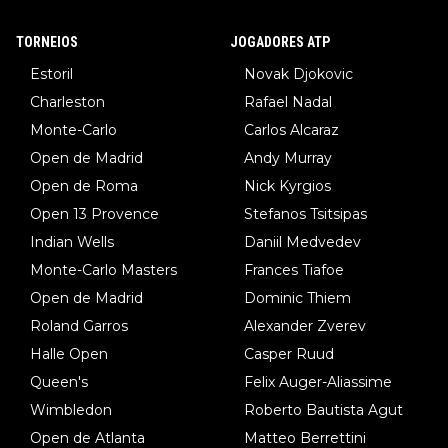
TORNEIOS
JOGADORES ATP
Estoril
Novak Djokovic
Charleston
Rafael Nadal
Monte-Carlo
Carlos Alcaraz
Open de Madrid
Andy Murray
Open de Roma
Nick Kyrgios
Open 13 Provence
Stefanos Tsitsipas
Indian Wells
Daniil Medvedev
Monte-Carlo Masters
Frances Tiafoe
Open de Madrid
Dominic Thiem
Roland Garros
Alexander Zverev
Halle Open
Casper Ruud
Queen's
Felix Auger-Aliassime
Wimbledon
Roberto Bautista Agut
Open de Atlanta
Matteo Berrettini