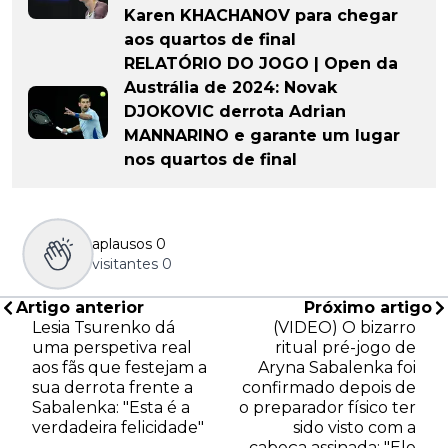
Karen KHACHANOV para chegar
aos quartos de final
RELATÓRIO DO JOGO | Open da
Austrália de 2024: Novak
DJOKOVIC derrota Adrian
MANNARINO e garante um lugar
nos quartos de final
aplausos
0
visitantes
0
Artigo anterior
Próximo artigo
Lesia Tsurenko dá
(VIDEO) O bizarro
uma perspetiva real
ritual pré-jogo de
aos fãs que festejam a
Aryna Sabalenka foi
sua derrota frente a
confirmado depois de
Sabalenka: "Esta é a
o preparador físico ter
verdadeira felicidade"
sido visto com a
cabeça assinada: "Ele