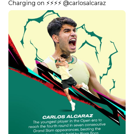
Charging on ⚡️⚡️⚡️⚡️ 
@carlosalcaraz