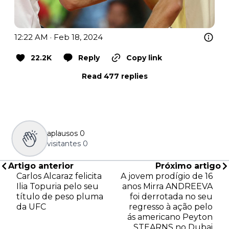
12:22 AM · Feb 18, 2024
22.2K
Reply
Copy link
Read 477 replies
aplausos
0
visitantes
0
Artigo anterior
Próximo artigo
Carlos Alcaraz felicita
A jovem prodígio de 16
Ilia Topuria pelo seu
anos Mirra ANDREEVA
título de peso pluma
foi derrotada no seu
da UFC
regresso à ação pelo
ás americano Peyton
STEARNS no Dubai