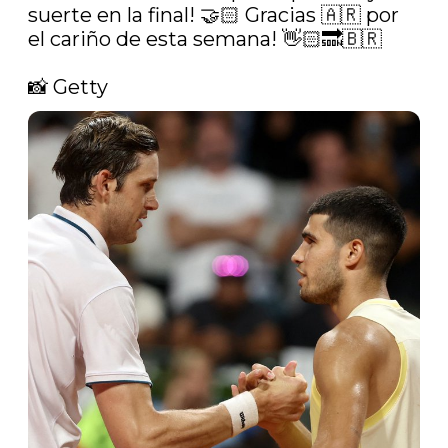
suerte en la final! 🤝🏻 Gracias 🇦🇷 por 
el cariño de esta semana! 👋🏻🔜🇧🇷

📸 Getty 