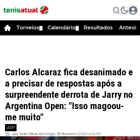
Torneios
Calendário
Resultados
Antevis
▼
▼
Carlos Alcaraz fica desanimado e
a precisar de respostas após a
surpreendente derrota de Jarry no
Argentina Open: "Isso magoou-
me muito"
ATP
por
Ivan Silva
domingo, 18 fevereiro 2024 a 14:30