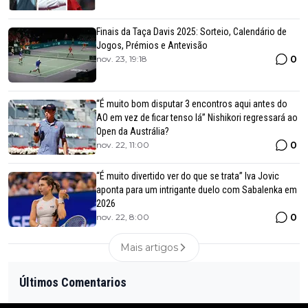
Finais da Taça Davis 2025: Sorteio, Calendário de
Jogos, Prémios e Antevisão
0
nov. 23, 19:18
“É muito bom disputar 3 encontros aqui antes do
AO em vez de ficar tenso lá” Nishikori regressará ao
Open da Austrália?
0
nov. 22, 11:00
“É muito divertido ver do que se trata” Iva Jovic
aponta para um intrigante duelo com Sabalenka em
2026
0
nov. 22, 8:00
Mais artigos
Últimos Comentarios