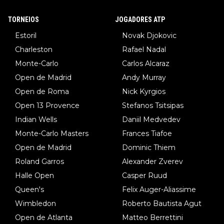
TORNEIOS
JOGADORES ATP
Estoril
Novak Djokovic
Charleston
Rafael Nadal
Monte-Carlo
Carlos Alcaraz
Open de Madrid
Andy Murray
Open de Roma
Nick Kyrgios
Open 13 Provence
Stefanos Tsitsipas
Indian Wells
Daniil Medvedev
Monte-Carlo Masters
Frances Tiafoe
Open de Madrid
Dominic Thiem
Roland Garros
Alexander Zverev
Halle Open
Casper Ruud
Queen's
Felix Auger-Aliassime
Wimbledon
Roberto Bautista Agut
Open de Atlanta
Matteo Berrettini