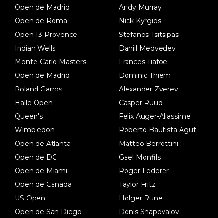
Open de Madrid
Andy Murray
Open de Roma
Nick Kyrgios
Open 13 Provence
Stefanos Tsitsipas
Indian Wells
Daniil Medvedev
Monte-Carlo Masters
Frances Tiafoe
Open de Madrid
Dominic Thiem
Roland Garros
Alexander Zverev
Halle Open
Casper Ruud
Queen's
Felix Auger-Aliassime
Wimbledon
Roberto Bautista Agut
Open de Atlanta
Matteo Berrettini
Open de DC
Gael Monfils
Open de Miami
Roger Federer
Open de Canadá
Taylor Fritz
US Open
Holger Rune
Open de San Diego
Denis Shapovalov