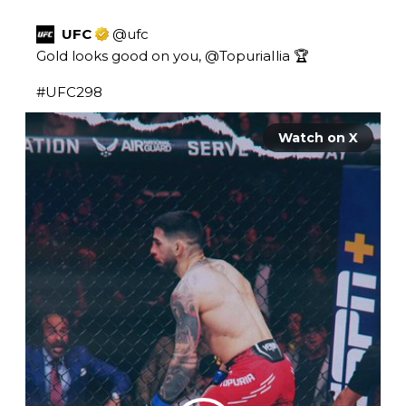
UFC
@
ufc
Gold looks good on you, 
@TopuriaIlia
 🏆

#UFC298
Watch on X