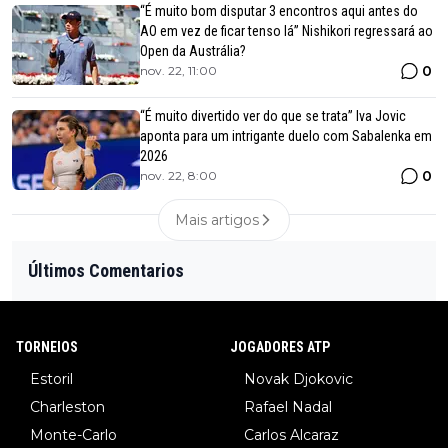
“É muito bom disputar 3 encontros aqui antes do
AO em vez de ficar tenso lá” Nishikori regressará ao
Open da Austrália?
0
nov. 22, 11:00
“É muito divertido ver do que se trata” Iva Jovic
aponta para um intrigante duelo com Sabalenka em
2026
0
nov. 22, 8:00
Mais artigos
Últimos Comentarios
TORNEIOS
JOGADORES ATP
Estoril
Novak Djokovic
Charleston
Rafael Nadal
Monte-Carlo
Carlos Alcaraz