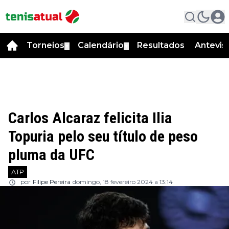
Torneios
Calendário
Resultados
Antevis
▼
▼
Carlos Alcaraz felicita Ilia
Topuria pelo seu título de peso
pluma da UFC
ATP
por
Filipe Pereira
domingo, 18 fevereiro 2024 a 13:14