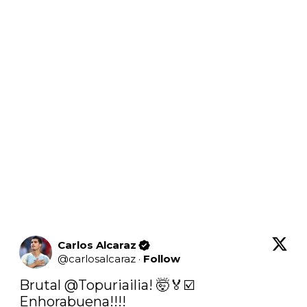
Carlos Alcaraz
@
carlosalcaraz
·
Follow
Brutal 
@Topuriailia
! 🤯🏅☑️ 
Enhorabuena!!!!